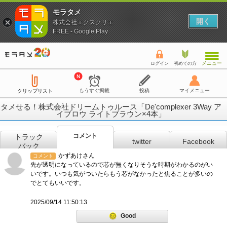
モラタメ
開く
株式会社エクスクリエ
FREE - Google Play
メニュー
ログイン
初めての方
もうすぐ掲載
投稿
マイメニュー
クリップリスト
タメせる！株式会社ドリームトゥルース「De'complexer 3Way ア
イブロウ ライトブラウン×4本」
コメント
トラック
twitter
Facebook
バック
かずあけさん
コメント
先が透明になっているので芯が無くなりそうな時期がわかるのがい
いです。いつも気がついたらもう芯がなかったと焦ることが多いの
でとてもいいです。
2025/09/14 11:50:13
Good