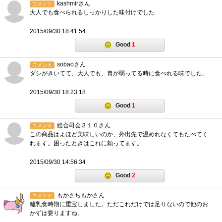
kashmirさん
コメント
大人でも食べられるしっかりした味付けでした
2015/09/30 18:41:54
Good
1
sobaoさん
コメント
ダシがきいてて、大人でも、胃が弱ってる時に食べれる味でした。
2015/09/30 18:23:18
Good
1
総合司会３１０さん
コメント
この商品はよほど美味しいのか、外出先で温めれなくてもたべてく
れます。困ったときはこれに頼ってます。
2015/09/30 14:56:34
Good
2
もかさちもかさん
コメント
離乳食時期に重宝しました。ただこれだけでは足りないので他のお
かずは要りますね。