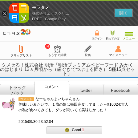
モラタメ
開く
株式会社エクスクリエ
FREE - Google Play
メニュー
ログイン
初めての方
もうすぐ掲載
投稿
マイメニュー
クリップリスト
タメせる！株式会社 明治「明治プレミアムベビーフード みかく
のはじまり 12ヵ月頃から（歯ぐきでつぶせる固さ） 5種15点セッ
ト」
コメント
トラック
twitter
Facebook
バック
なーちゃんまいちゃんさん
コメント
美味しいみたいで、１歳の娘は毎回完食してました～#10024;大人
の私が食べてみても、ダシが聞いてて美味しかった！
2015/09/30 23:52:04
Good
1