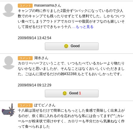
masaesamaさん
コメント
キャンプの時に作りました2皿分ずつパックになっているので少人
数でのキャンプでも残ったりせずとても便利でした。しかもついつ
い食べてしまうアウトドアでカロリーや脂質がオフなのも嬉しいそ
して混ぜるだけでできちゃう十八
…もっと見る
2009/09/14 13:42:54
Good
湖水さん
コメント
カロリーハーフということで、いつもたべているカレーより物たり
ないかなと思いましたが、そんなことはなくおいしくいただきまし
た。ごはんに混ぜるだけの雑#32288;もとてもおいしかったです。
2009/09/14 09:12:29
Good
1
ぽてピノさん
コメント
十八穀は混ぜるだけで簡単にもちっとした食感で美味しく出来上が
るのが、炊く前に入れるのを忘れがちな私には合ってます(^^;;カレ
ールーが粉末状で溶けやすく、カロリーも半分だから気兼ねなく作
って食べられました