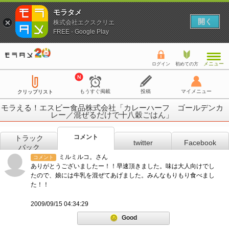
モラタメ
開く
株式会社エクスクリエ
FREE - Google Play
メニュー
ログイン
初めての方
もうすぐ掲載
投稿
マイメニュー
クリップリスト
モラえる！エスビー食品株式会社「カレーハーフ ゴールデンカ
レー／混ぜるだけで十八穀ごはん」
コメント
トラック
twitter
Facebook
バック
ミルミルコ。さん
コメント
ありがとうございましたー！！早速頂きました。味は大人向けでし
たので、娘には牛乳を混ぜてあげました。みんなもりもり食べまし
た！！
2009/09/15 04:34:29
Good