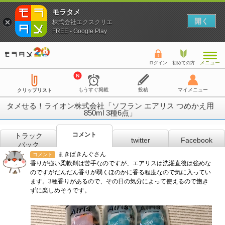
モラタメ
開く
株式会社エクスクリエ
FREE - Google Play
メニュー
ログイン
初めての方
もうすぐ掲載
投稿
マイメニュー
クリップリスト
タメせる！ライオン株式会社「ソフラン エアリス つめかえ用
850ml 3種6点」
コメント
トラック
twitter
Facebook
バック
まきばきんぐさん
コメント
香りが強い柔軟剤は苦手なのですが、エアリスは洗濯直後は強めな
のですがだんだん香りが弱くほのかに香る程度なので気に入ってい
ます。3種香りがあるので、その日の気分によって使えるので飽き
ずに楽しめそうです。