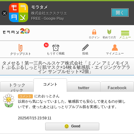
モラタメ
開く
株式会社エクスクリエ
FREE - Google Play
メニュー
ログイン
初めての方
もうすぐ掲載
投稿
マイメニュー
クリップリスト
タメせる！第一三共ヘルスケア株式会社「ミノン アミノモイス
ト ぷるぷるしっとり肌マスク×14枚＆敏感肌・エイジングケアラ
イン サンプルセット×2個」
コメント
トラック
twitter
Facebook
バック
にわおっとさん
コメント
以前から気になっていました。敏感肌でも安心して使えるのが嬉し
いです。使ったあとはしっとりプルプル肌を実感しています。
2025/07/15 23:59:11
Good