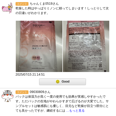
ちゃんくま0519さん
コメント
乾燥した時はやっぱりミノンに頼ってしまいます！しっとりして次
の日違いがわかります。
2025/07/15 21:14:51
Good
09030809さん
コメント
パックは保湿力が高く一度の使用でも効果が実感しやすかったで
す。ただパックの生地がやわらかすぎて広げるのが大変でした。サ
ンプルセットは敏感肌にも優しく、目元など乾燥が目立つ部分にと
ても良かったですが、継続するには
…もっと見る