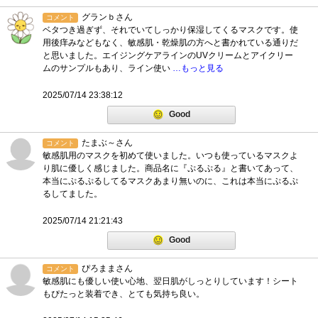
グランｂさん
コメント
ベタつき過ぎず、それでいてしっかり保湿してくるマスクです。使
用後痒みなどもなく、敏感肌・乾燥肌の方へと書かれている通りだ
と思いました。エイジングケアラインのUVクリームとアイクリー
ムのサンプルもあり、ライン使い
…もっと見る
2025/07/14 23:38:12
Good
たまぶ～さん
コメント
敏感肌用のマスクを初めて使いました。いつも使っているマスクよ
り肌に優しく感じました。商品名に『ぷるぷる』と書いてあって、
本当にぷるぷるしてるマスクあまり無いのに、これは本当にぷるぷ
るしてました。
2025/07/14 21:21:43
Good
ぴろままさん
コメント
敏感肌にも優しい使い心地、翌日肌がしっとりしています！シート
もぴたっと装着でき、とても気持ち良い。