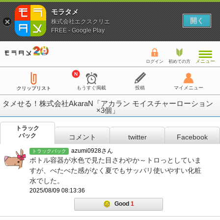
モラタメ
開く
株式会社エクスクリエ
FREE - Google Play
メニュー
ログイン
初めての方
もうすぐ掲載
投稿
マイメニュー
クリップリスト
タメせる！株式会社AkaraN「アカラン モイスチャーローション
×3個」
トラック
バック
コメント
twitter
Facebook
azumi0928さん
トラックバック
ボトル容器が水色で見た目さわやか～トロっとしていま
すが、べたべた感がなく夏でもサッパリ使いやすい化粧
水でした。
2025/08/09 08:13:36
Good
1