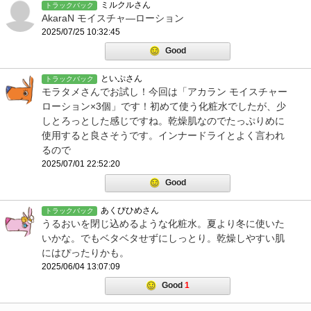
ミルクルさん
トラックバック
AkaraN モイスチャ―ローション
2025/07/25 10:32:45
Good
といぷさん
トラックバック
モラタメさんでお試し！今回は「アカラン モイスチャー
ローション×3個」です！初めて使う化粧水でしたが、少
しとろっとした感じですね。乾燥肌なのでたっぷりめに
使用すると良さそうです。インナードライとよく言われ
るので
2025/07/01 22:52:20
Good
あくびひめさん
トラックバック
うるおいを閉じ込めるような化粧水。夏より冬に使いた
いかな。でもベタベタせずにしっとり。乾燥しやすい肌
にはぴったりかも。
2025/06/04 13:07:09
Good
1