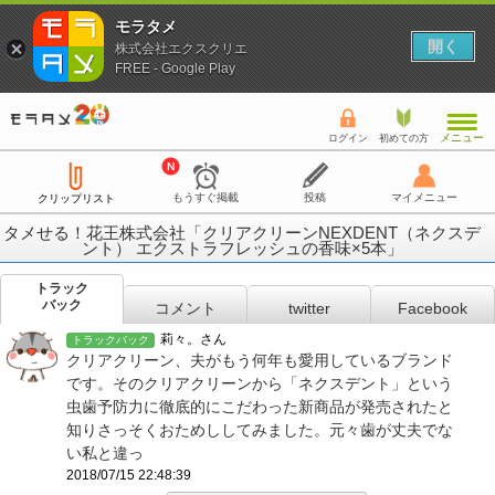
モラタメ
開く
株式会社エクスクリエ
FREE - Google Play
メニュー
ログイン
初めての方
もうすぐ掲載
投稿
マイメニュー
クリップリスト
タメせる！花王株式会社「クリアクリーンNEXDENT（ネクスデ
ント） エクストラフレッシュの香味×5本」
トラック
バック
コメント
twitter
Facebook
莉々。さん
トラックバック
クリアクリーン、夫がもう何年も愛用しているブランド
です。そのクリアクリーンから「ネクスデント」という
虫歯予防力に徹底的にこだわった新商品が発売されたと
知りさっそくおためししてみました。元々歯が丈夫でな
い私と違っ
2018/07/15 22:48:39