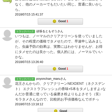
なく、他のメーカーでもだいたい同じ。普通に良いかし
ら。
2018/07/15 15:41:37
Good
1
頑張るともぞうさん
トラックバック
いつもは、ノーマルのクリアクリーンを使っていました
が、その程度の価格でタメせたので、早速申し込みまし
た。虫歯予防の効果は、実際にはわかりませんが、お得
にタメせたのは良かった。個人的には、ノーマルでいい
かな。
2018/07/15 13:26:40
Good
1
poyonchan_maruさん
トラックバック
花王さんからの、クリアクリーンNEXDENT（ネクスデン
ト） エクストラフレッシュの香味×5本をタメしますよ♪な
んだか普通に使っている歯磨き粉よりもよさそう（笑）
モラタメさんなので、比較的お手頃価格なんでポチっ
2018/07/15 13:18:12
Good