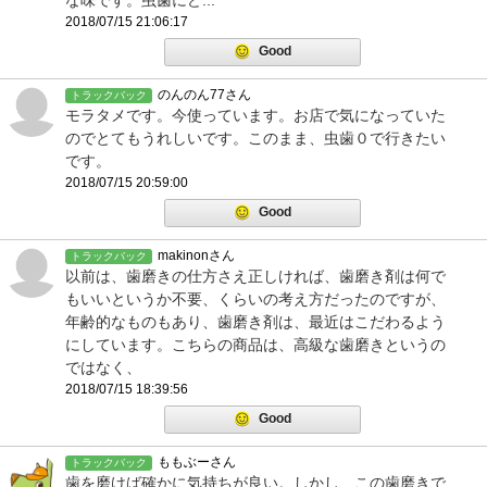
な味です。虫歯にど...
2018/07/15 21:06:17
Good
のんのん77さん
トラックバック
モラタメです。今使っています。お店で気になっていた
のでとてもうれしいです。このまま、虫歯０で行きたい
です。
2018/07/15 20:59:00
Good
makinonさん
トラックバック
以前は、歯磨きの仕方さえ正しければ、歯磨き剤は何で
もいいというか不要、くらいの考え方だったのですが、
年齢的なものもあり、歯磨き剤は、最近はこだわるよう
にしています。こちらの商品は、高級な歯磨きというの
ではなく、
2018/07/15 18:39:56
Good
ももぶーさん
トラックバック
歯を磨けば確かに気持ちが良い。しかし、この歯磨きで