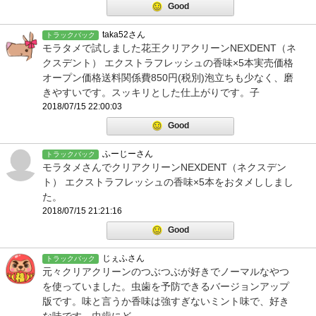
Good
taka52さん
トラックバック
モラタメで試しました花王クリアクリーンNEXDENT（ネ
クスデント） エクストラフレッシュの香味×5本実売価格
オープン価格送料関係費850円(税別)泡立ちも少なく、磨
きやすいです。スッキリとした仕上がりです。子
2018/07/15 22:00:03
Good
ふーじーさん
トラックバック
モラタメさんでクリアクリーンNEXDENT（ネクスデン
ト） エクストラフレッシュの香味×5本をおタメししまし
た。
2018/07/15 21:21:16
Good
じぇふさん
トラックバック
元々クリアクリーンのつぶつぶが好きでノーマルなやつ
を使っていました。虫歯を予防できるバージョンアップ
版です。味と言うか香味は強すぎないミント味で、好き