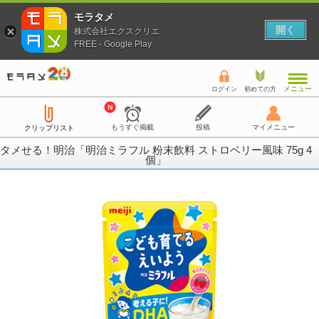
モラタメ
開く
株式会社エクスクリエ
FREE - Google Play
メニュー
ログイン
初めての方
もうすぐ掲載
投稿
マイメニュー
クリップリスト
タメせる！明治「明治ミラフル 粉末飲料 ストロベリー風味 75g 4
個」