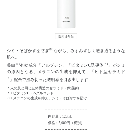
※1
シミ・そばかすを防ぎ
ながら、みずみずしく透き通るような
肌へ。
※1
＊1
美白
有効成分「アルブチン」「ビタミンC誘導体
」がシミ
の原因となる、メラニンの生成を抑えて、「ヒト型セラミド
＊
」配合で澄み切った透明感を引き出します。
＊人の肌と同じ立体構造のセラミド（保湿剤）
＊1 ビタミンC・2-グルコシド
※1 メラニンの生成を抑え、シミ・そばかすを防ぐ
内容量：120mL
価格：5,000円（税別）