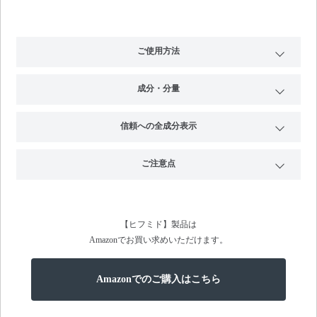
ご使用方法
洗顔後、適量を手のひらまたはコットンにとり、軽くおさえる
ようにしてお肌になじませてください。
成分・分量
【美白有効成分】ビタミンC誘導体（ビタミンC・2-グルコシ
ド）、アルブチン
信頼への全成分表示
＊1
＊2
【保湿成分】ヒト型セラミドⅠ
、Ⅱ、Ⅲ
白様（ハトムギ発
＜有効成分＞
酵液）、白米（米抽出物加水分解液V）、白芥子（ハクガイシ
ビタミンC・2-グルコシド、アルブチン
ご注意点
加水分解エキス）、白笈（紫蘭根エキス）、白蓮（ハス種子乳
酸菌発酵液）
●お肌に異常が生じていないかよく注意して使用してください。
＜その他成分＞
お肌に合わないとき即ち次のような場合には、使用を中止してく
ステアロイルオキシヘプタコサノイルフィトスフィンゴシン、
＊1 ステアロイルオキシヘプタコサノイルフィトスフィンゴシン
ださい。そのまま使用を続けますと、症状を悪化させることがあ
セラミド2、ステアロイルフィトスフィンゴシン、フィトステロ
＊2 ステアロイルフィトスフィンゴシン
りますので、皮ふ科専門医などにご相談されることをおすすめし
【ヒフミド】製品は
ール、ハトムギ発酵液、米抽出物加水分解液V、ハクガイシ加
ます。
Amazonでお買い求めいただけます。
水分解エキス、紫蘭根エキス、ハス種子乳酸菌発酵液、アーテ
（１）使用中、赤み、はれ、かゆみ、刺激、色抜け（白斑など）
ィチョークエキス オウゴンエキス、カワラヨモギエキス、甘草
や黒ずみなどの異常があらわれた場合
（２）使用したお肌に、直射日光があたって上記のような異常が
エキス、桑エキス、ナツメエキス、プルーン酵素分解物、油溶
Amazonでのご購入はこちら
あらわれた場合
性甘草エキス（2）、グリチルリチン酸2K、DPG、ソルビトー
●傷やはれもの、湿疹など異常のあるところにはお使いにならない
ル液、濃グリセリン、BG、ペンチレングリコール、ラフィノー
でください。
ス水和物、水添大豆リン脂質、POE水添ヒマシ油、アクリル酸