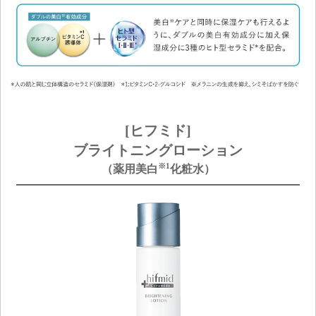
[ヒフミド]
ブライトニングローション
※1
（薬用美白
化粧水）