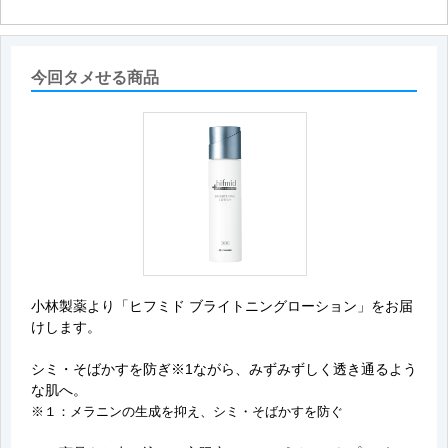
●目に入らないように注意し、入った場合や異常を感じたときは、
アルキル共重合体エマルション-1、キサンタンガム、フェノキ
すぐに充分洗い流してください。
シエタノール、ジエチレントリアミン5酢酸5Ｎａ液、ヒドロキ
●乳幼児の手の届かないところにおいてください。
シエタンジホスホン酸液、クエン酸、クエン酸Na、水酸化K、
●直射日光のあたる場所、極端に高温または低温の場所には保管し
精製水
ないでください。
今回タメせる商品
●ご使用後は、カチッとなるまでキャップをきちんと閉めてくださ
い。
小林製薬より「ヒフミド ブライトニングローション」をお届
けします。
シミ・そばかすを防ぎ※1ながら、みずみずしく透き通るよう
な肌へ。
※１：メラニンの生成を抑え、シミ・そばかすを防ぐ