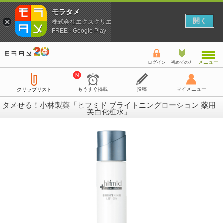
モラタメ
開く
株式会社エクスクリエ
FREE - Google Play
メニュー
ログイン
初めての方
もうすぐ掲載
投稿
マイメニュー
クリップリスト
タメせる！小林製薬「ヒフミド ブライトニングローション 薬用
美白化粧水」