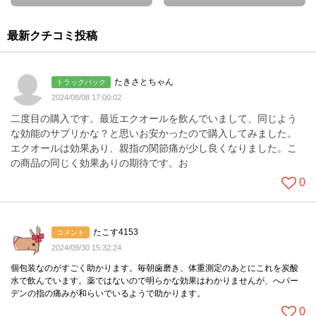
最新クチコミ投稿
たきさとちゃん
トラックバック
2024/08/08 17:00:02
二度目の購入です。最近エクオールを飲んでいまして、同じよう
な効能のサプリかな？と思いお安かったので購入してみました。
エクオールは効果あり、親指の関節痛が少し良くなりました。こ
の商品の同じく効果ありの期待です。お
0
たこす4153
コメント
2024/09/30 15:32:24
個包装なのがすごく助かります。毎朝歯磨き、体重測定のあとにこれを炭酸
水で飲んでいます。薬ではないので明らかな効果はわかりませんが、へバー
デンの指の痛みが和らいでいるようで助かります。
0