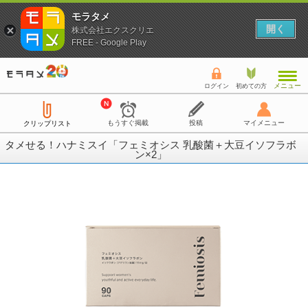
モラタメ
開く
株式会社エクスクリエ
FREE - Google Play
メニュー
ログイン
初めての方
もうすぐ掲載
投稿
マイメニュー
クリップリスト
タメせる！ハナミスイ「フェミオシス 乳酸菌＋大豆イソフラボ
ン×2」