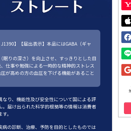
1390】【届出表示】本品にはGABA（ギャ
質（眠りの深さ）を向上させ、すっきりとした目
能、仕事や勉強による一時的な精神的ストレス
血圧が高めの方の血圧を下げる機能があること
異なり、機能性及び安全性について国による評
ん。届け出られた科学的根拠等の情報は消費者
ます。
疾病の診断、治療、予防を目的としたものでは