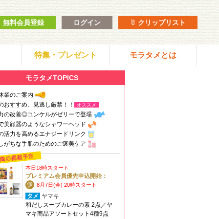
無料会員登録
ログイン
クリップリスト
特集・プレゼント
モラタメとは
モラタメTOPICS
休業のご案内
のおすすめ、見逃し厳禁！！
オススメ
力の改善◎ユンケルがゼリーで登場
で美顔器のようなシャワーヘッド
の活力を高めるエナジードリンク
しがちな手肌のためのご褒美ケア
本日18時スタート
プレミアム会員優先申込開始：
8月7日(金) 20時スタート
タメ
ヤマキ
和だしスープカレーの素 2点／ヤ
マキ商品アソートセット4種9点