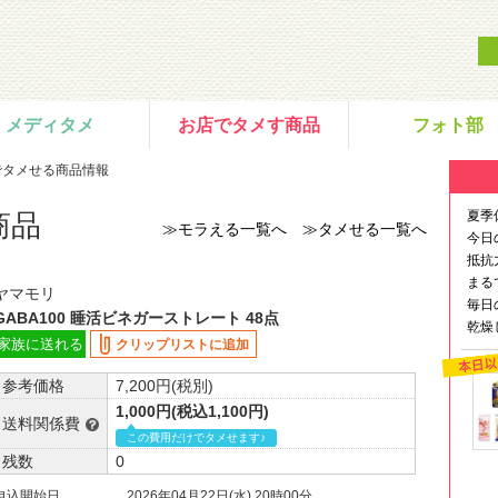
メディタメ
お店でタメす商品
フォト部
でタメせる商品情報
夏季
商品
≫モラえる一覧へ
≫タメせる一覧へ
今日
抵抗
まる
ヤマモリ
毎日
GABA100 睡活ビネガーストレート 48点
乾燥
家族に送れる
クリップリストに追加
参考価格
7,200円(税別)
1,000円(税込1,100円)
送料関係費
この費用だけでタメせます♪
残数
0
申込開始日
2026年04月22日(水) 20時00分