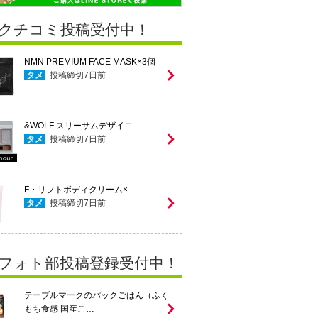
クチコミ投稿受付中！
NMN PREMIUM FACE MASK×3個
タメ
投稿締切
7
日前
&WOLF スリーサムデザイニ…
タメ
投稿締切
7
日前
F・リフトボディクリーム×…
タメ
投稿締切
7
日前
フォト部投稿登録受付中！
テーブルマークのパックごはん（ふく
もち食感 国産こ…