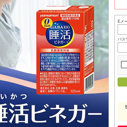
Eメ
パス