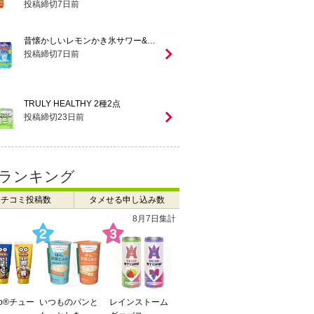
投稿締切
7
日前
昔懐かしいレモンかき氷サワー&…
投稿締切
7
日前
TRULY HEALTHY 2種2点
投稿締切
23
日前
ランキング
クチコミ投稿数
タメせる申し込み数
7月27日 ～ 8月2日
Do®チュー
辻利 お濃い抹茶
enn you3種飲み