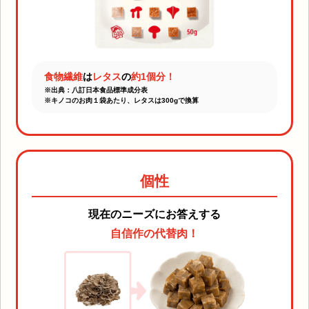
食物繊維
は
レタス
の
約1個分！
※出典：八訂日本食品標準成分表
※キノコのお肉１袋あたり、レタスは300gで換算
個性
現在のニーズにお答えする
自信作の代替肉！