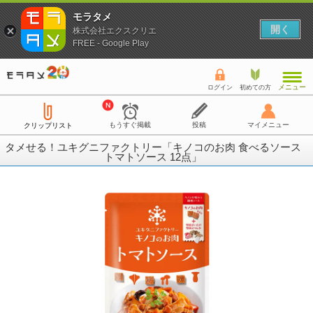
モラタメ
開く
株式会社エクスクリエ
FREE - Google Play
メニュー
ログイン
初めての方
もうすぐ掲載
投稿
マイメニュー
クリップリスト
タメせる！ユキグニファクトリー「キノコのお肉 食べるソース
トマトソース 12点」