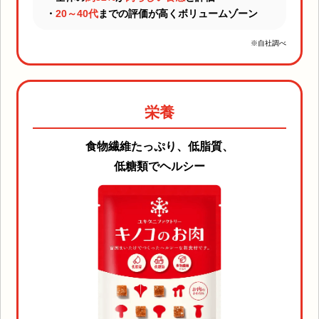
・
20～40代
までの評価が高くボリュームゾーン
※自社調べ
栄養
食物繊維たっぷり、低脂質、
低糖類でヘルシー