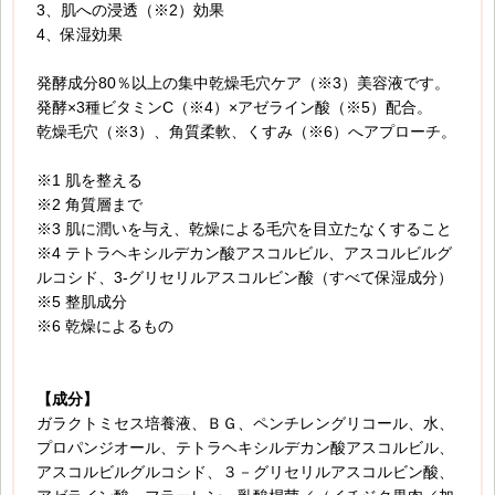
3、肌への浸透（※2）効果
4、保湿効果
発酵成分80％以上の集中乾燥毛穴ケア（※3）美容液です。
発酵×3種ビタミンC（※4）×アゼライン酸（※5）配合。
乾燥毛穴（※3）、角質柔軟、くすみ（※6）へアプローチ。
※1 肌を整える
※2 角質層まで
※3 肌に潤いを与え、乾燥による毛穴を目立たなくすること
※4 テトラヘキシルデカン酸アスコルビル、アスコルビルグ
ルコシド、3-グリセリルアスコルビン酸（すべて保湿成分）
※5 整肌成分
※6 乾燥によるもの
【成分】
ガラクトミセス培養液、ＢＧ、ペンチレングリコール、水、
プロパンジオール、テトラヘキシルデカン酸アスコルビル、
アスコルビルグルコシド、３－グリセリルアスコルビン酸、