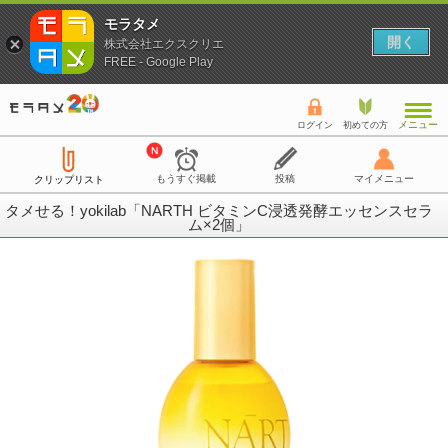
モラタメ
開く
株式会社エクスクリエ
FREE - Google Play
メニュー
ログイン
初めての方
もうすぐ掲載
投稿
マイメニュー
クリップリスト
タメせる！yokilab「NARTH ビタミンC浸透発酵エッセンスセラ
ム×2個」