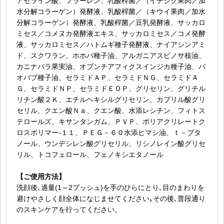
アゼライン酸、フラーレン、乳酸桿菌／（イチジク果肉／加
水分解コラーゲン）発酵液、乳酸桿菌／（キウイ果肉／加水
分解コラーゲン）発酵液、乳酸桿菌／豆乳発酵液、サッカロ
ミセス／コメヌカ発酵液エキス、サッカロミセス／コメ発酵
液、サッカロミセス／ハトムギ種子発酵液、ナイアシンアミ
ド、スクワラン、ホホバ種子油、アルガニアスピノサ核油、
カニナバラ果実油、オプンチアフィクスインジカ種子油、バ
オバブ種子油、セラミドＡＰ、セラミドＮＧ、セラミドＡ
Ｇ、セラミドＮＰ、セラミドＥＯＰ、グリセリン、グリチル
リチン酸２Ｋ、エチルヘキシルグリセリン、カプリル酸グリ
セリル、クエン酸Ｎａ、クエン酸、水添レシチン、フィトス
テロールズ、キサンタンガム、ＰＶＰ、ポリアクリレートク
ロスポリマー‐１１、ＰＥＧ－６０水添ヒマシ油、ｔ－ブタ
ノール、ウンデシレン酸グリセリル、リシノレイン酸グリセ
リル、トコフェロール、フェノキシエタノール
【ご使用方法】
洗顔後､適量(1～2プッシュ)を手のひらにとり､目のまわりを
避けやさしく顔全体になじませてください｡その後､普段通り
のスキンケアを行ってください。