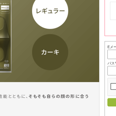
Eメ
パス
性能とともに、
そもそも自らの顔の形に合う
。