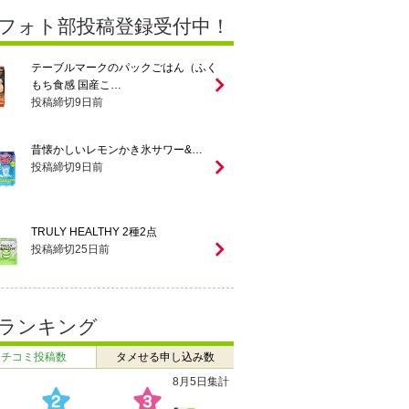
フォト部投稿登録受付中！
テーブルマークのパックごはん（ふく
もち食感 国産こ…
投稿締切
9
日前
昔懐かしいレモンかき氷サワー&…
投稿締切
9
日前
TRULY HEALTHY 2種2点
投稿締切
25
日前
ランキング
クチコミ投稿数
タメせる申し込み数
8月5日集計