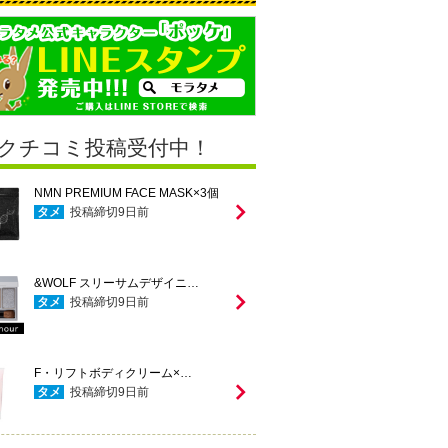
クチコミ投稿受付中！
NMN PREMIUM FACE MASK×3個
タメ
投稿締切
9
日前
&WOLF スリーサムデザイニ…
タメ
投稿締切
9
日前
F・リフトボディクリーム×…
タメ
投稿締切
9
日前