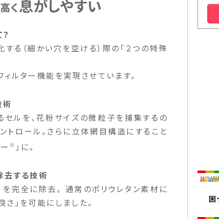
て？
化する（細かい穴を空ける）際の「２つの特殊
フィルター機能を実現させています。
技術
るセルを、花粉サイズの微粒子を捕集するの
ントロール。さらに立体網目構造にすること
※
ター
」に。
除去する技術
）を完全に除去。 通常のポリウレタン素材に
良さ」を可能にしました。