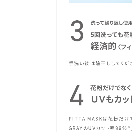
手洗い後は陰干ししてくだ
PITTA MASKは花粉だ
※
GRAYのUVカット率98%