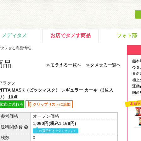
メディタメ
お店でタメす商品
フォト部
でタメせる商品情報
熊本
商品
≫モラえる一覧へ
≫タメせる一覧へ
今タ
養命
極上
アラクス
運動
PITTA MASK（ピッタマスク） レギュラー カーキ（3枚入
国産
り） 10点
家族に送れる
クリップリストに追加
参考価格
オープン価格
1,060円(税込1,166円)
送料関係費
この費用だけでタメせます♪
残数
0