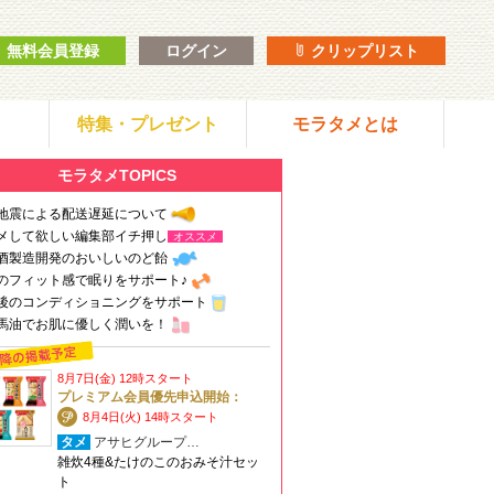
無料会員登録
ログイン
クリップリスト
特集・プレゼント
モラタメとは
モラタメTOPICS
地震による配送遅延について
メして欲しい編集部イチ押し
オススメ
酒製造開発のおいしいのど飴
のフィット感で眠りをサポート♪
後のコンディショニングをサポート
馬油でお肌に優しく潤いを！
8月7日(金) 12時スタート
プレミアム会員優先申込開始：
8月4日(火) 14時スタート
タメ
アサヒグループ…
雑炊4種&たけのこのおみそ汁セッ
ト