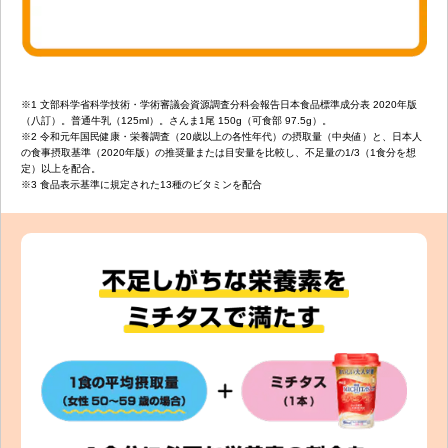
※1 文部科学省科学技術・学術審議会資源調査分科会報告日本食品標準成分表 2020年版
（八訂）。普通牛乳（125ml）。さんま1尾 150g（可食部 97.5g）。
※2 令和元年国民健康・栄養調査（20歳以上の各性年代）の摂取量（中央値）と、日本人
の食事摂取基準（2020年版）の推奨量または目安量を比較し、不足量の1/3（1食分を想
定）以上を配合。
※3 食品表示基準に規定された13種のビタミンを配合