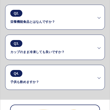
A
Q2.
生活者ひとり一人がカラダもココロも「満ちた明日
（ミチタアス）」を迎えられることを応援したいとい
栄養機能食品とはなんですか？
う想いを込めて名付けました。
A
Q3.
1日に必要な栄養成分（ビタミン、ミネラルなど）が不
足しがちな場合、その補給のために利用できる食品で
カップのまま冷凍しても良いですか？
す。食品表示基準で、既に科学的根拠が確認された栄
養成分を一定の基準量含んでいれば、栄養成分の機能
を表示することができることとなっています。
A
Q4.
冷凍はしないでください。
子供も飲めますか？
A
本商品は、成人の栄養に配慮した設計となっておりま