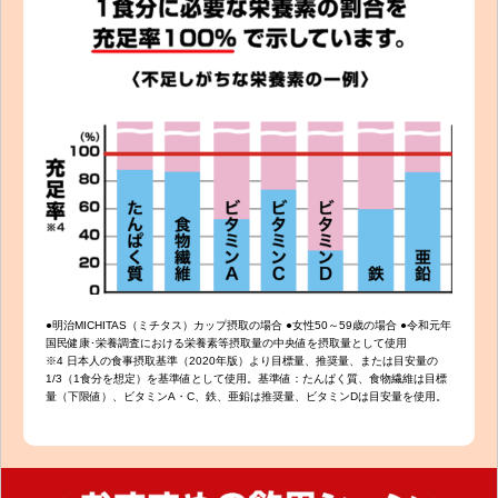
●明治MICHITAS（ミチタス）カップ摂取の場合 ●女性50～59歳の場合 ●令和元年
国民健康･栄養調査における栄養素等摂取量の中央値を摂取量として使用
※4 日本人の食事摂取基準（2020年版）より目標量、推奨量、または目安量の
1/3（1食分を想定）を基準値として使用。基準値：たんぱく質、食物繊維は目標
量（下限値）、ビタミンA・C、鉄、亜鉛は推奨量、ビタミンDは目安量を使用。