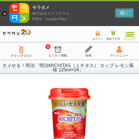
モラタメ
開く
株式会社エクスクリエ
FREE - Google Play
メニュー
ログイン
初めての方
もうすぐ掲載
投稿
マイメニュー
クリップリスト
タメせる！明治「明治MICHITAS（ミチタス） カップ レモン風
味 125ml×24」