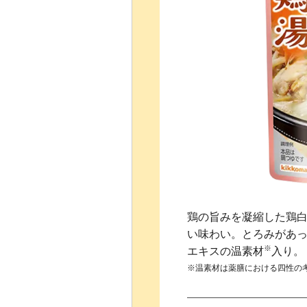
鶏の旨みを凝縮した鶏
い味わい。とろみがあ
※
エキスの温素材
入り。
※温素材は薬膳における四性の