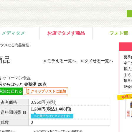
メディタメ
お店でタメす商品
フォト部
でタメせる商品情報
夏季
商品
≫モラえる一覧へ
≫タメせる一覧へ
今日
抵抗
まる
キッコーマン食品
毎日
芯からぽっと 参鶏湯 20点
乾燥
家族に送れる
クリップリストに追加
参考価格
3,960円(税別)
1,280円(税込1,408円)
送料関係費
この費用だけでタメせます♪
残数
0
申込開始日
2026年02月12日(木) 20時00分