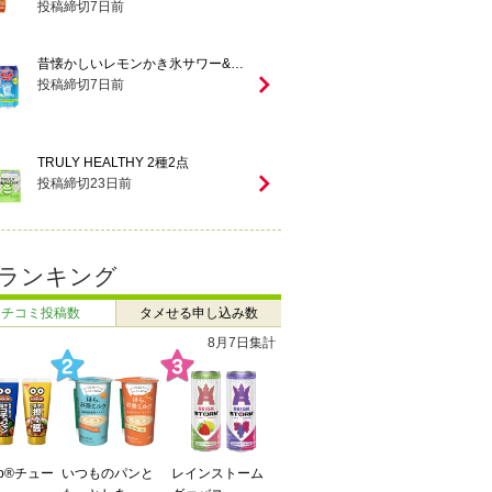
投稿締切
7
日前
昔懐かしいレモンかき氷サワー&…
投稿締切
7
日前
TRULY HEALTHY 2種2点
投稿締切
23
日前
ランキング
クチコミ投稿数
タメせる申し込み数
7月27日 ～ 8月2日
Do®チュー
辻利 お濃い抹茶
enn you3種飲み