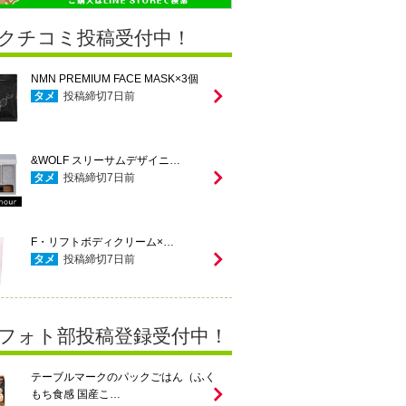
クチコミ投稿受付中！
NMN PREMIUM FACE MASK×3個
タメ
投稿締切
7
日前
&WOLF スリーサムデザイニ…
タメ
投稿締切
7
日前
F・リフトボディクリーム×…
タメ
投稿締切
7
日前
フォト部投稿登録受付中！
テーブルマークのパックごはん（ふく
もち食感 国産こ…