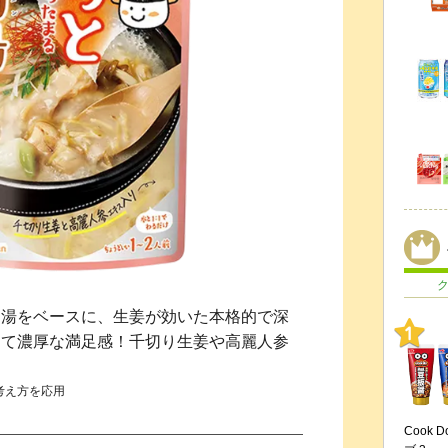
白湯をベースに、生姜が効いた本格的で深
って濃厚な満足感！千切り生姜や高麗人参
考え方を応用
Cook 