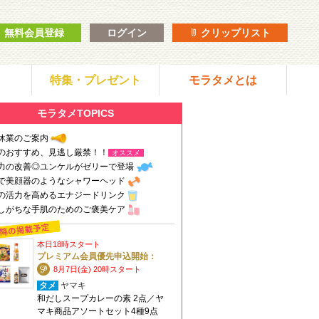
無料会員登録
ログイン
クリップリスト
特集・プレゼント
モラタメとは
モラタメTOPICS
休業のご案内
のおすすめ、見逃し厳禁！！
オススメ
力の改善◎ユンケルがゼリーで登場
で美顔器のようなシャワーヘッド
の活力を高めるエナジードリンク
しがちな手肌のためのご褒美ケア
本日18時スタート
プレミアム会員優先申込開始：
8月7日(金) 20時スタート
タメ
ヤマキ
和だしスープカレーの素 2点／ヤ
マキ商品アソートセット4種9点