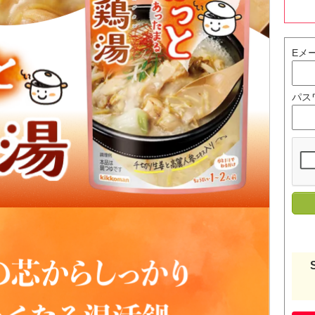
Eメ
パス