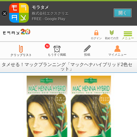
モラタメ
開く
株式会社エクスクリエ
FREE - Google Play
メニュー
ログイン
初めての方
もうすぐ掲載
投稿
マイメニュー
クリップリスト
タメせる！マックプランニング「マックヘナハイブリッド2色セ
ット」