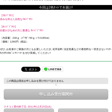
今回は2色ｾｯﾄでお届け!
【ﾏﾛﾝﾌﾞﾗｳﾝ】
赤みを抑えた自然なﾏﾛﾝﾌﾞﾗｳﾝ
【ｵﾚﾝｼﾞﾌﾞﾗｳﾝ】
白髪が少なめの方に最適な ｵﾚﾝｼﾞﾌﾞﾗｳﾝ
〔内容量〕230ｇ（ﾊﾟｳﾀﾞｰ50ｇ＋ﾘﾝｽ165ml）
〔価格〕1260円（税込）
ぜひ､お友達やご家族の方にもお渡しいただき､化学染料･法定色素などの着色料を一切含まないﾏｯｸﾍ
ﾅのﾅﾁｭﾗﾙﾋﾞｭｰﾃｨｰﾍｱｰをぜひ実感してください!
この商品は現在お申し込みを受け付けておりません
申し込み受付期間外
クチコミ受付終了日: 2011年11月15日(火)