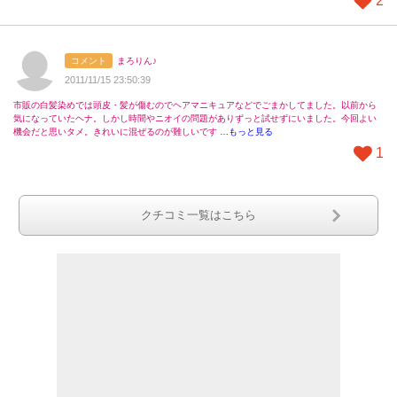
2
コメント
まろりん♪
2011/11/15 23:50:39
市販の白髪染めでは頭皮・髪が傷むのでヘアマニキュアなどでごまかしてました。以前から
気になっていたヘナ。しかし時間やニオイの問題がありずっと試せずにいました。今回よい
機会だと思いタメ。きれいに混ぜるのが難しいです
…もっと見る
1
クチコミ一覧はこちら