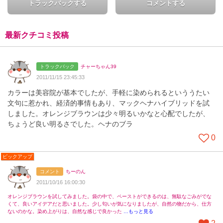
トラックバックする
コメントする
最新クチコミ投稿
トラックバック
チャーちゃん39
2011/11/15 23:45:33
カラーは美容院が基本でしたが、手軽に染められるといううたい
文句に惹かれ、経済的事情もあり、マックヘナハイブリッドを試
しました。オレンジブラウンは少々明るいかなと心配でしたが、
ちょうど良い明るさでした。ヘナのブラ
0
ピックアップ
コメント
ちーのん
2011/10/16 16:00:30
オレンジブラウンを試してみました。袋の中で、ペーストができるのは、無駄なごみがでな
くて、良いアイデアだと思いました。少し匂いが気になりましたが、自然の物だから、仕方
ないのかな。染め上がりは、自然な感じで良かった
…もっと見る