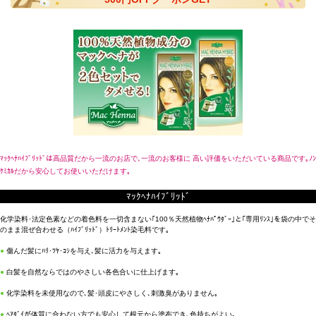
ﾏｯｸﾍﾅﾊｲﾌﾞﾘｯﾄﾞは高品質だから一流のお店で､一流のお客様に 高い評価をいただいている商品です｡ﾉﾝ
ｹﾐｶﾙだから安心してお使いいただけます｡
ﾏｯｸﾍﾅﾊｲﾌﾞﾘｯﾄﾞ
化学染料･法定色素などの着色料を一切含まない｢100％天然植物ﾍﾅﾊﾟｳﾀﾞｰ｣と｢専用ﾘﾝｽ｣を袋の中でそ
のまま混ぜ合わせる（ﾊｲﾌﾞﾘｯﾄﾞ）ﾄﾘｰﾄﾒﾝﾄ染毛料です｡
●
傷んだ髪にﾊﾘ･ﾂﾔ･ｺｼを与え､髪に活力を与えます｡
●
白髪を自然ならではのやさしい各色合いに仕上げます｡
●
化学染料を未使用なので､髪･頭皮にやさしく､刺激臭がありません｡
●
ﾍｱﾀﾞｲが体質に合わない方でも安心して根元から塗布でき､色持ちがよい｡