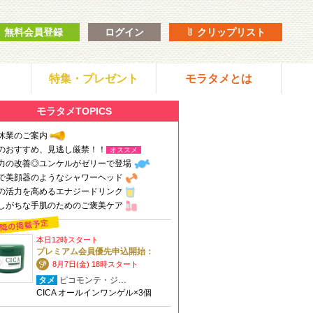
無料会員登録
ログイン
クリップリスト
特集・プレゼント
モラタメとは
モラタメTOPICS
休業のご案内
のおすすめ、見逃し厳禁！！
オススメ
力の改善◎ユンケルがゼリーで登場
で美顔器のようなシャワーヘッド
の活力を高めるエナジードリンク
しがちな手肌のためのご褒美ケア
本日12時スタート
プレミアム会員優先申込開始：
8月7日(金) 18時スタート
タメ
ピコモンテ・ジ…
CICA オールインワンゲル×3個