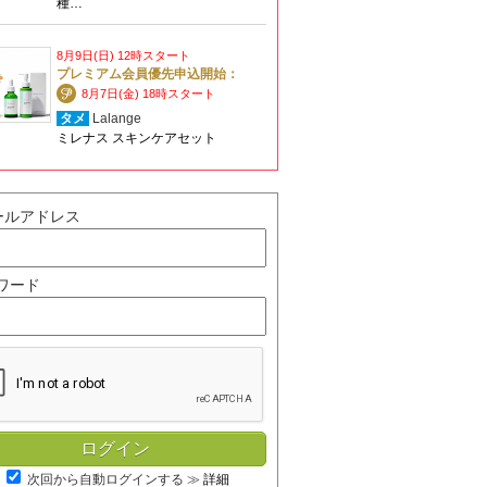
種…
8月9日(日) 12時スタート
プレミアム会員優先申込開始：
8月7日(金) 18時スタート
タメ
Lalange
ミレナス スキンケアセット
ールアドレス
ワード
次回から自動ログインする
≫
詳細