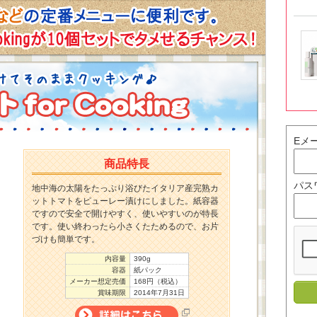
Eメ
商品特長
パス
地中海の太陽をたっぷり浴びたイタリア産完熟カ
ットトマトをピューレー漬けにしました。紙容器
ですので安全で開けやすく、使いやすいのが特長
です。使い終わったら小さくたためるので、お片
づけも簡単です。
内容量
390g
容器
紙パック
メーカー想定売価
168円（税込）
賞味期限
2014年7月31日