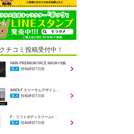
クチコミ投稿受付中！
NMN PREMIUM FACE MASK×3個
タメ
投稿締切
7
日前
&WOLF スリーサムデザイニ…
タメ
投稿締切
7
日前
F・リフトボディクリーム×…
タメ
投稿締切
7
日前