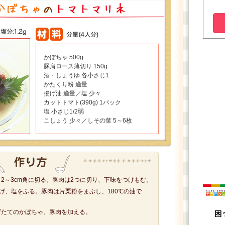
かぼちゃ 500g
豚肩ロース薄切り 150g
酒・しょうゆ 各小さじ1
かたくり粉 適量
揚げ油 適量／塩 少々
カットトマト(390g) 1パック
塩 小さじ1/2弱
こしょう 少々／しその葉 5～6枚
2～3cm角に切る。豚肉は2つに切り、下味をつけもむ。
揚げ、塩をふる。豚肉は片栗粉をまぶし、180℃の油で
げたてのかぼちゃ、豚肉を加える。