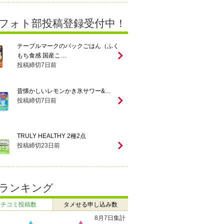
フォト部投稿登録受付中！
テーブルマークのパックごはん（ふく
もち食感 国産こ…
投稿締切
7
日前
昔懐かしいレモンかき氷サワー&…
投稿締切
7
日前
TRULY HEALTHY 2種2点
投稿締切
23
日前
ランキング
クチコミ投稿数
タメせる申し込み数
8月7日集計