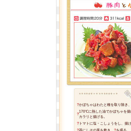
?
かぼちゃはわたと種を取り除き、
170℃に熱した油でかぼちゃを
?
カラリと揚げる。
?
トマトに塩・こしょうをし、揚
?
器にしその葉を敷き、
?
を盛る。