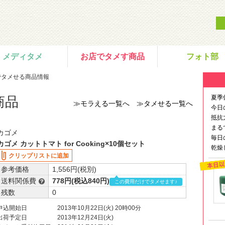
メディタメ
お店でタメす商品
フォト部
でタメせる商品情報
夏季
商品
≫モラえる一覧へ
≫タメせる一覧へ
今日
抵抗
まる
カゴメ
毎日
カゴメ カットトマト for Cooking×10個セット
乾燥
クリップリストに追加
参考価格
1,556円(税別)
送料関係費
778円(税込840円)
この費用だけでタメせます♪
残数
0
申込開始日
2013年10月22日(火) 20時00分
出荷予定日
2013年12月24日(火)