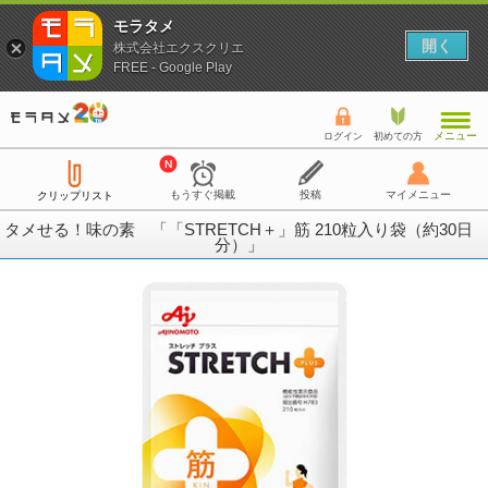
モラタメ
開く
株式会社エクスクリエ
FREE - Google Play
メニュー
ログイン
初めての方
もうすぐ掲載
投稿
マイメニュー
クリップリスト
タメせる！味の素 「「STRETCH＋」筋 210粒入り袋（約30日
分）」