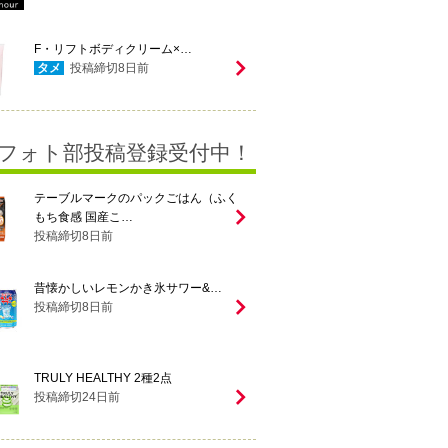
F・リフトボディクリーム×…
タメ
投稿締切
8
日前
フォト部投稿登録受付中！
テーブルマークのパックごはん（ふく
もち食感 国産こ…
投稿締切
8
日前
昔懐かしいレモンかき氷サワー&…
投稿締切
8
日前
TRULY HEALTHY 2種2点
投稿締切
24
日前