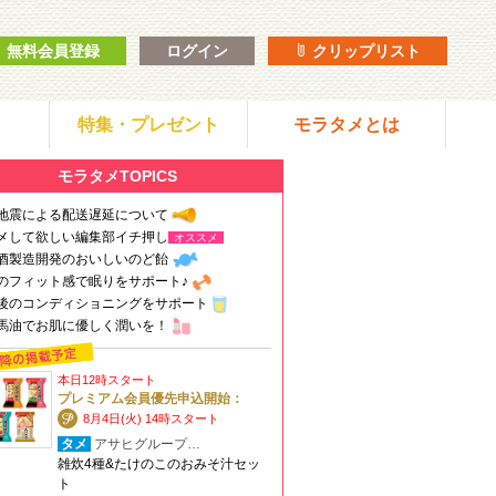
無料会員登録
ログイン
クリップリスト
特集・プレゼント
モラタメとは
モラタメTOPICS
地震による配送遅延について
メして欲しい編集部イチ押し
オススメ
酒製造開発のおいしいのど飴
のフィット感で眠りをサポート♪
後のコンディショニングをサポート
馬油でお肌に優しく潤いを！
本日12時スタート
プレミアム会員優先申込開始：
8月4日(火) 14時スタート
タメ
アサヒグループ…
雑炊4種&たけのこのおみそ汁セッ
ト