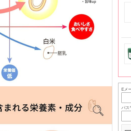
Eメ
パス