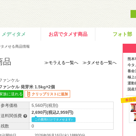
メディタメ
お店でタメす商品
フォト部
でタメせる商品情報
熊本
商品
≫モラえる一覧へ
≫タメせる一覧へ
今タ
養命
極上
ファンケル
運動
ファンケル 発芽米 1.5kg×2個
国産
家族に送れる
クリップリストに追加
参考価格
5,560円(税別)
2,690円(税込2,959円)
送料関係費
この費用だけでタメせます♪
残数
0
申込開始日
2026年06月16日(火) 18時00分