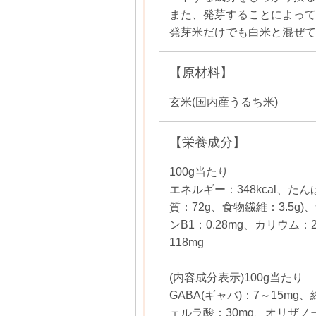
また、発芽することによって
発芽米だけでも白米と混ぜて
【原材料】
玄米(国内産うるち米)
【栄養成分】
100g当たり
エネルギー：348kcal、たん
質：72g、食物繊維：3.5g
ンB1：0.28mg、カリウム
118mg
(内容成分表示)100g当たり
GABA(ギャバ)：7～15mg
ェルラ酸：30mg、オリザノー