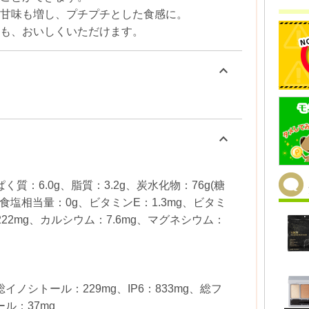
甘味も増し、プチプチとした食感に。
も、おいしくいただけます。
keyboard_arrow_up
keyboard_arrow_up
ぱく質：6.0g、脂質：3.2g、炭水化物：76g(糖
)、食塩相当量：0g、ビタミンE：1.3mg、ビタミ
：222mg、カルシウム：7.6mg、マグネシウム：
、総イノシトール：229mg、IP6：833mg、総フ
ル：37mg