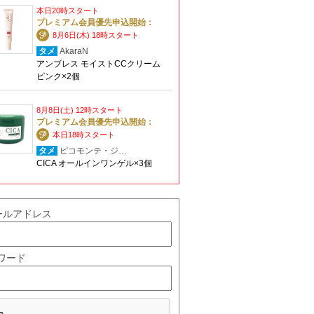
本日20時スタート
プレミアム会員優先申込開始：
8月6日(木) 18時スタート
タメ
AkaraN
アンブレス モイストCCクリーム
ピンク×2個
8月8日(土) 12時スタート
プレミアム会員優先申込開始：
本日18時スタート
タメ
ピコモンテ・ジ…
CICA オールインワンゲル×3個
ールアドレス
ワード