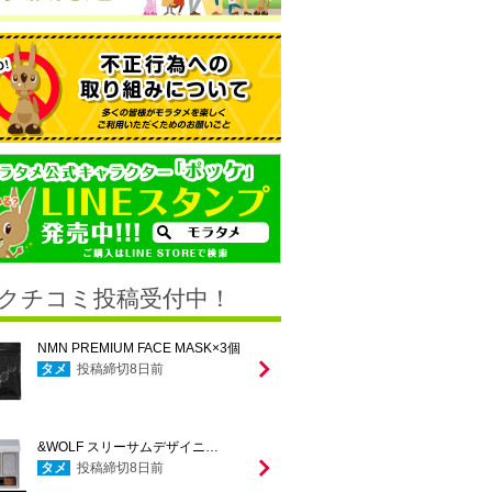
クチコミ投稿受付中！
NMN PREMIUM FACE MASK×3個
タメ
投稿締切
8
日前
&WOLF スリーサムデザイニ…
タメ
投稿締切
8
日前