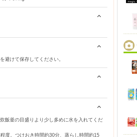
keyboard_arrow_up
keyboard_arrow_up
を避けて保存してください。
keyboard_arrow_up
keyboard_arrow_up
炊飯釜の目盛りより少し多めに水を入れてくだ
L程度。つけおき時間約30分、蒸らし時間約15