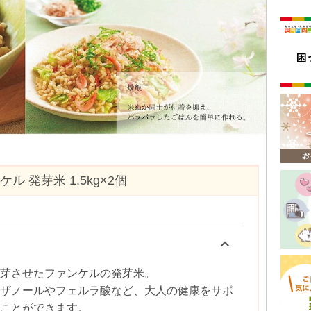
ル 発芽米 1.5kg×2個
keyboard_arrow_up
芽させたファンケルの発芽米。
ザノールやフェルラ酸など、大人の健康をサポ
ことができます。