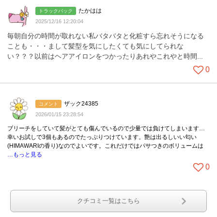
たかはは
トラックバック
2025/12/16 12:20:04
毎朝自分の時間が取れない私バタバタと化粧すら忘れそうになる
ことも・・・まして髪型を気にしたくても気にしてられな
い？？？以前はヘアアイロンをつかったりあれやこれやと時間...
0
ザック24385
コメント
2026/01/15 23:28:54
ブリーチをしていて髪がとても傷んでいるので少量では負けてしまいます…
幸いお試しで3個もあるのでたっぷりつけています。艶は出るしいい匂い
(HIMAWARIの香り)なのでよいです。これだけではパサつきのボリュームは
…もっと見る
0
クチコミ一覧はこちら