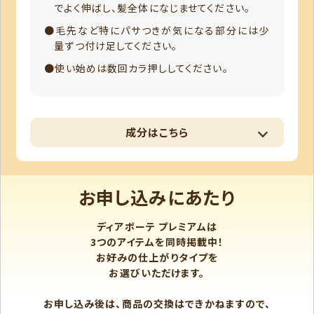
でよく伸ばし、髪全体になじませてください。
●毛先など特にパサつきが気になる部分には少
量ずつ付け足してください。
●使い始めは数回カラ押ししてください。
成分はこちら
ジメチコン、イソドデカン、水添ポリイソブテン、テトラエチ
ルヘキサン酸ペンタエリスリチル、コハク酸ジエチルヘキ
シル、ヒマワリ種子油、ヒマワリ種子油脂肪酸フィトステリ
お申し込みにあたり
ル、γ－ドコサラクトン、セバシン酸ジエチル、メトキシケイ
ヒ酸エチルヘキシル、トコフェロール、香料
ディアボーテ プレミアムは
3つのアイテムを同時掲載中！
お好みの仕上がりタイプを
お選びいただけます。
お申し込み後は、商品の交換はできかねますので、