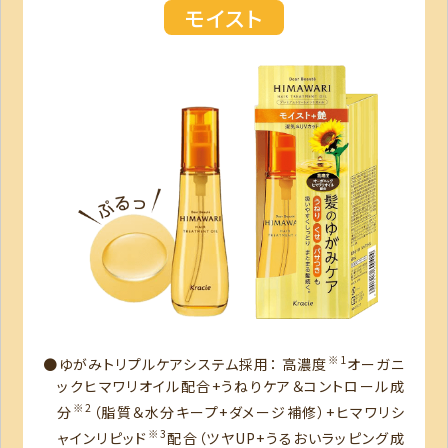
モイスト
※1
●ゆがみトリプルケアシステム採用： 高濃度
オーガニ
ックヒマワリオイル配合+うねりケア＆コントロール成
※2
分
（脂質＆水分キープ+ダメージ補修）+ヒマワリシ
※3
ャインリピッド
配合（ツヤUP+うるおいラッピング成