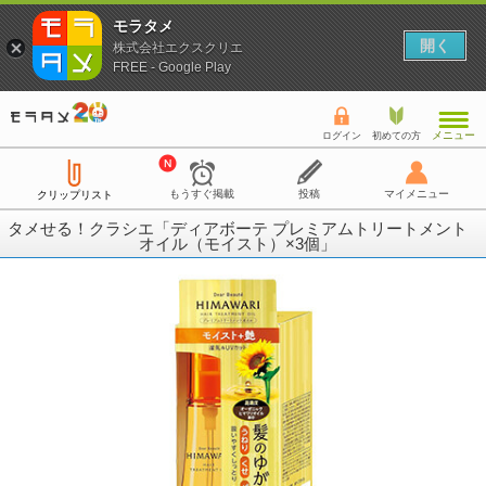
モラタメ
開く
株式会社エクスクリエ
FREE - Google Play
メニュー
ログイン
初めての方
もうすぐ掲載
投稿
マイメニュー
クリップリスト
タメせる！クラシエ「ディアボーテ プレミアムトリートメント
オイル（モイスト）×3個」