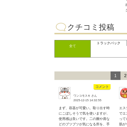
クチコミ投稿
トラックバック
全て
1
2
コメント
ワンコモスキ さん
2025-12-15 14:32:55
まず、容器が可愛い。取り出す時
エス
にこぼしそうで気を使いますが、
でエ
使用感は良いです。二の腕や肩な
って
どのブツブツが気になる所を、手
肌が