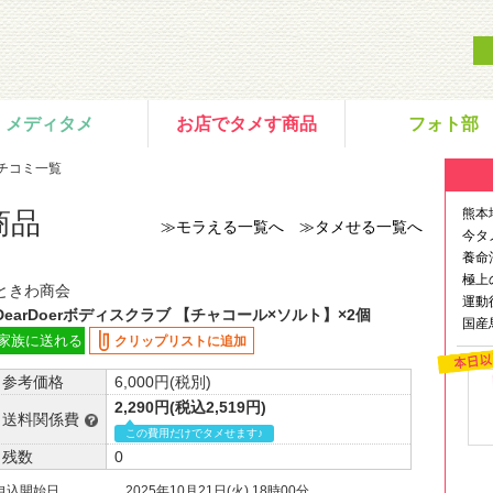
メディタメ
お店でタメす商品
フォト部
チコミ一覧
熊本
商品
≫モラえる一覧へ
≫タメせる一覧へ
今タ
養命
極上
ときわ商会
運動
DearDoerボディスクラブ 【チャコール×ソルト】×2個
国産
家族に送れる
クリップリストに追加
参考価格
6,000円(税別)
2,290円(税込2,519円)
送料関係費
この費用だけでタメせます♪
残数
0
申込開始日
2025年10月21日(火) 18時00分