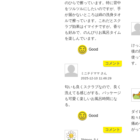
のひらで擦っています。特に背中
をツルツルにしたいのですが、手
が届かないところは綿の洗身タオ
ルで擦っています。これだとスク
ラブ効果はイマイチですが。香り
も好みで、のんびりお風呂タイム
を楽しんでいます。
けっ
Good
後の
使っ
す。
コメント
ミニチドママ さん
2025-12-10 11:46:29
匂いも良くスクラブなので、良く
洗えてる感じがする。パッケージ
も可愛く楽しいお風呂時間にな
る。
ダイ
Good
粒々
痛め
がっ
コメント
Shirooo さん