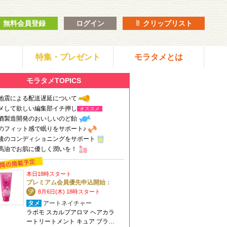
無料会員登録
ログイン
クリップリスト
特集・プレゼント
モラタメとは
モラタメTOPICS
地震による配送遅延について
メして欲しい編集部イチ押し
オススメ
酒製造開発のおいしいのど飴
のフィット感で眠りをサポート♪
後のコンディショニングをサポート
馬油でお肌に優しく潤いを！
本日18時スタート
プレミアム会員優先申込開始：
8月6日(木) 18時スタート
タメ
アートネイチャー
ラボモ スカルプアロマ ヘアカラ
ートリートメント キュア ブラ…