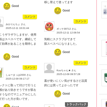
移し替えて使ってます
Good
Good
コメント
コメント
みかりんちょ さん
2025-12-11 16:01:44
ポッケ39712 さん
2025-12-11 12:08:54
こうザラザラしますが、使用
肌はスベスベです。継続して
気軽にスクラブができて
て効果があることを期待しま
肌スベスベになりました。
Good
Good
コメント
コメント
Kuuちゃん★ さん
2025-12-09 09:57:28
しゅーまっは2000 さん
2025-12-09 09:17:17
蓋が使いにくい気がするけど品質
レクトに取って付けて行うと
的には買ってよかったです
感があり効きそうですが肌を
Good
そうなのでマニュアルにした
て行った方が良いです。
トラックバック