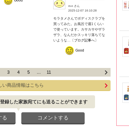
Good
m-n さん
2025-12-07 16:10:28
モラタメさんでボディスクラブを
買ってみた。お風呂で週1くらい
で使っています。カサカサやザラ
ザラ、なんだかスッキリ落ちてな
いような…
〔ブログ記事へ〕
Good
3
4
5
…
11
しい商品情報はこちら
登録した家族宛てにも送ることができます
する
コメントする