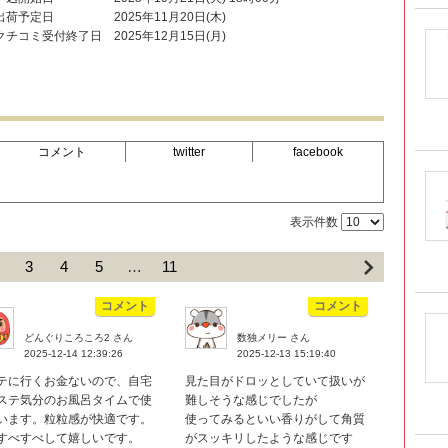
出荷予定日
2025年11月20日(木)
クチコミ受付終了日
2025年12月15日(月)
コメント
twitter
facebook
表示件数
3
4
5
…
11
コメント
コメント
どんぐりころころ2 さん
数独メリー さん
2025-12-14 12:39:26
2025-12-13 15:19:40
テに行くお金ないので、自宅
見た目がドロッとしていて扱いが
ステ気分のお風呂タイムで使
難しそうな感じでしたが
います。粒粒感が快適です。
使ってみるといい香りがして角質
すべすべして嬉しいです。
がスッキリしたような感じです