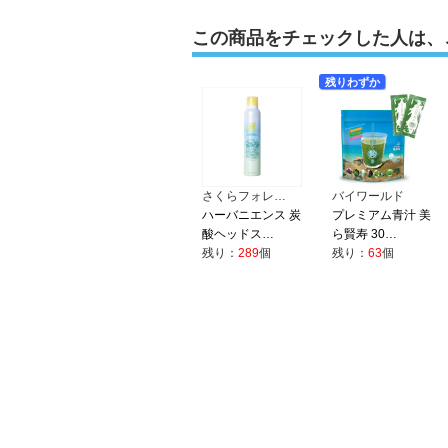
この商品をチェックした人は、
残りわずか
さくらフォレ…
バイワールド
ハーバニエンス 炭
プレミアム青汁 美
酸ヘッドス…
ら賢寿 30…
残り：
289
個
残り：
63
個