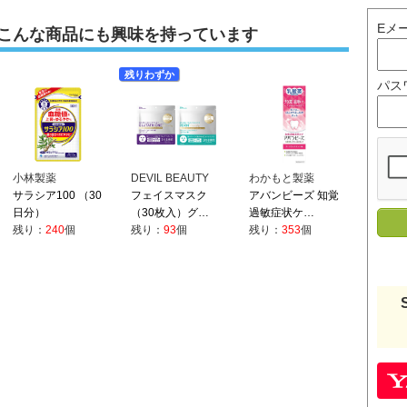
Eメ
こんな商品にも興味を持っています
残りわずか
パス
小林製薬
DEVIL BEAUTY
わかもと製薬
サラシア100 （30
フェイスマスク
アバンビーズ 知覚
日分）
（30枚入）グ…
過敏症状ケ…
残り：
240
個
残り：
93
個
残り：
353
個