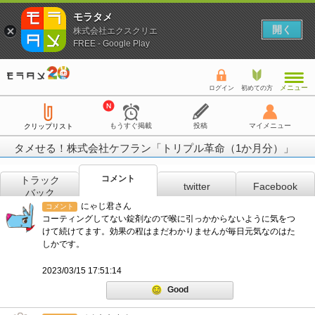
モラタメ
開く
株式会社エクスクリエ
FREE - Google Play
メニュー
ログイン
初めての方
もうすぐ掲載
投稿
マイメニュー
クリップリスト
タメせる！株式会社ケフラン「トリプル革命（1か月分）」
コメント
トラック
twitter
Facebook
バック
にゃじ君さん
コメント
コーティングしてない錠剤なので喉に引っかからないように気をつ
けて続けてます。効果の程はまだわかりませんが毎日元気なのはた
しかです。
2023/03/15 17:51:14
Good