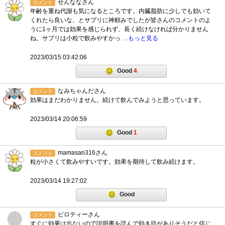
せんななさん
コメント
年齢を重ね代謝も気になるところです。内臓脂肪に少しでも効いて
くれたら良いな、とサプリに神頼みでしたが皆さんのコメントのよ
うに1ヶ月では効果を感じられず、長く続けなければ分かりません
ね。サプリは小粒で飲みやすかっ
…もっと見る
2023/03/15 03:42:06
Good
4
なみちゃんださん
コメント
効果はまだわかりません。続けて飲んでみようと思っています。
2023/03/14 20:06:59
Good
1
mamasan316さん
コメント
粒が小さくて飲みやすいです。効果を期待して飲み続けます。
2023/03/14 19:27:02
Good
ピロティーさん
コメント
すぐに効果は出ないので説明書を読んで効き目がありそうだと信じ