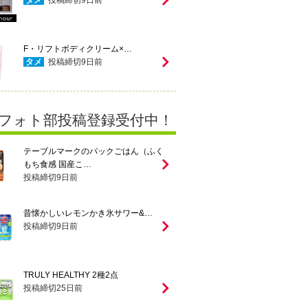
F・リフトボディクリーム×…
タメ
投稿締切
9
日前
フォト部投稿登録受付中！
テーブルマークのパックごはん（ふく
もち食感 国産こ…
投稿締切
9
日前
昔懐かしいレモンかき氷サワー&…
投稿締切
9
日前
TRULY HEALTHY 2種2点
投稿締切
25
日前