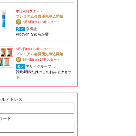
本日20時スタート
プレミアム会員優先申込開始：
8月5日(水) 18時スタート
タメ
京福堂
Procyon なめらか雫
8月7日(金) 12時スタート
プレミアム会員優先申込開始：
8月4日(火) 14時スタート
タメ
アサヒグループ…
雑炊4種&たけのこのおみそ汁セッ
ト
ールアドレス
ワード