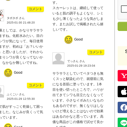
す。
スカーレットは、継続して使って
コメント
いると肌の調子もよくなり、シミ
タボタボ さん
も少し薄くなったような気がしま
2025-01-30 21:48:20
す。またお試しで掲載されたら嬉
しいです。
液としては、かなりサラサラ
ますね。化粧水みたい。目の
Good
シワが気になって、毎日使用
ますが、初めは「お？いいか
」と思いましたが、それから
コメント
まりシワが良くなってないか
でっさん さん
。なかなか難しいですね。
2025-01-29 19:23:04
Good
サラサラとしていてベタつきも無
くスッと馴染むので、就寝前に気
になる首筋に塗っています。1本
コメント
目を使い切ったところで、ハリが
ふくこい さん
出てきてシワも目立たなくなって
2025-01-29 12:55:30
います。小さなイボみたいなもの
もあるのですが、無くなりはしな
で肌がすっごく乾燥して困っ
いけど増えることはないので効果
ました。なじみが良くって気
はあるのかなと思っています。高
っています。
価な商品がこの価格で試せて良か