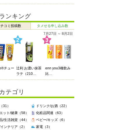
ランキング
クチコミ投稿数
タメせる申し込み数
7月27日 ～ 8月2日
Do®チュー
辻利 お濃い抹茶
enn you3種飲み
ラテ（210…
比…
カテゴリ
（31）
ドリンク/お酒（22）
エット/健康（58）
化粧品関連（63）
品/生活雑貨（44）
ベビー/キッズ（6）
/インテリア（2）
家電（3）