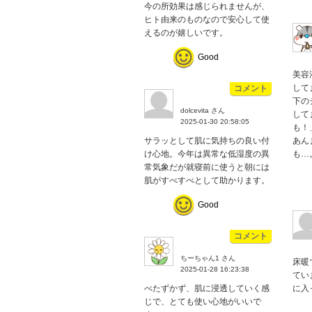
今の所効果は感じられませんが、
ヒト由来のものなので安心して使
えるのが嬉しいです。
Good
美容
して
コメント
下の
dolcevita さん
して
2025-01-30 20:58:05
も！
サラッとして肌に気持ちの良い付
あん
け心地。今年は異常な低湿度の異
も…
常気象だが就寝前に使うと朝には
肌がすべすべとして助かります。
Good
コメント
ちーちゃん1 さん
床暖
2025-01-28 16:23:38
てい
べたずかず、肌に浸透していく感
に入
じで、とても使い心地がいいで