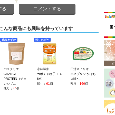
する
コメントする
こんな商品にも興味を持っています
残りわずか
残りわずか
パスクリエ
小林製薬
日清オイリオ…
CHANGE
カボチャ種子 ＥＸ
エネプリン かぼち
PROTEIN（チェ
6点
ゃ味×…
ンジプ…
残り：
61
個
残り：
166
個
残り：
44
個