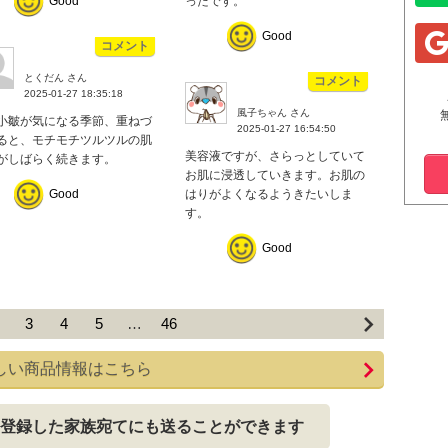
Good
ったです。
Good
コメント
とくだん さん
コメント
2025-01-27 18:35:18
風子ちゃん さん
小皺が気になる季節、重ねづ
2025-01-27 16:54:50
ると、モチモチツルツルの肌
美容液ですが、さらっとしていて
がしばらく続きます。
お肌に浸透していきます。お肌の
Good
はりがよくなるようきたいしま
す。
Good
3
4
5
…
46
しい商品情報はこちら
登録した家族宛てにも送ることができます