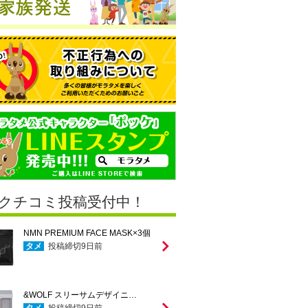
クチコミ投稿受付中！
NMN PREMIUM FACE MASK×3個
タメ
投稿締切
9
日前
&WOLF スリーサムデザイニ…
タメ
投稿締切
9
日前