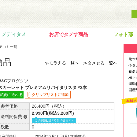
メディタメ
お店でタメす商品
フォト部
チコミ一覧
熊本
商品
≫モラえる一覧へ
≫タメせる一覧へ
今タ
養命
極上
H&Cプロダクツ
運動
スカーレット プレミアムリバイタリスタ ×2本
国産
家族に送れる
クリップリストに追加
参考価格
26,400円（税込）
2,990円(税込3,289円)
送料関係費
この費用だけでタメせます♪
残数
0
申込開始日
2024年12月16日(月) 20時00分