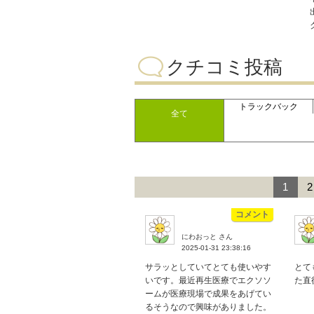
クチコミ投稿
トラックバック
全て
1
2
コメント
にわおっと さん
2025-01-31 23:38:16
サラッとしていてとても使いやす
とて
いです。最近再生医療でエクソソ
た直
ームが医療現場で成果をあげてい
るそうなので興味がありました。