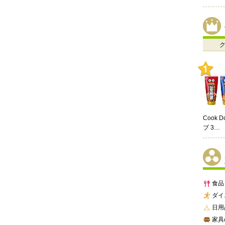
Cook 
ブ 3…
食品
ダイ
日用
家具