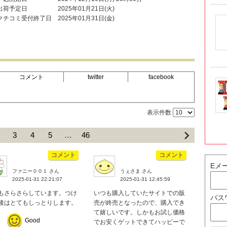
出荷予定日
2025年01月21日(火)
クチコミ受付終了日
2025年01月31日(金)
コメント
twitter
facebook
表示件数
3
4
5
…
46
コメント
コメント
Eメ
ファニー００１ さん
うぇさま さん
2025-01-31 22:21:07
2025-01-31 12:45:59
もさらさらしています。つけ
いつも購入していたサイトでの販
パス
後はとてもしっとりします。
売が終売となったので、購入でき
て嬉しいです。しかもお試し価格
Good
でお安くゲットできてハッピーで