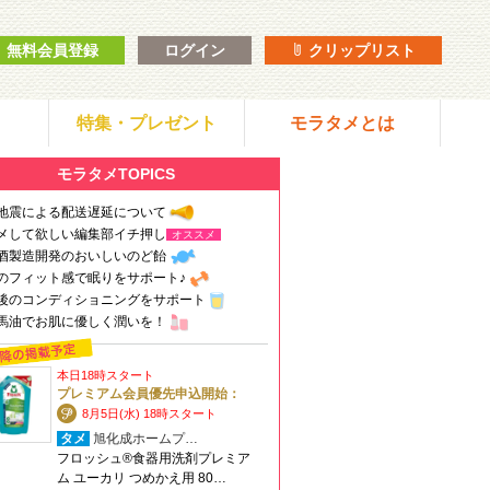
無料会員登録
ログイン
クリップリスト
特集・プレゼント
モラタメとは
モラタメTOPICS
地震による配送遅延について
メして欲しい編集部イチ押し
オススメ
酒製造開発のおいしいのど飴
のフィット感で眠りをサポート♪
後のコンディショニングをサポート
馬油でお肌に優しく潤いを！
本日18時スタート
プレミアム会員優先申込開始：
8月5日(水) 18時スタート
タメ
旭化成ホームプ…
フロッシュ®食器用洗剤プレミア
ム ユーカリ つめかえ用 80…