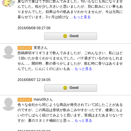
夏なので夏ばて予防に飲んでみました。匂いもなにも気になりませ
んでした。粒が少し大きいと思いましたが、別に飲みにくい事もあ
りませんでした。効果は今の処あまりわかりませんが、今は元気に
暮らせています。3ヶ月は続けな
…もっと見る
2016/08/08 09:27:06
Good
実里さん
コメント
投稿締切ギリギリまで飲んでみましたが、ごめんなさい、私にはど
う効いたか全くわかりませんでした。バテ過ぎているのかもしれま
せん…。開封時、酢の香りがしましたが、飲む時に香りはありませ
んでした。にんにくのにおいもあ
…もっと見る
2016/08/07 12:34:05
Good
maru09さん
コメント
色々な会社から同じような商品が発売されていて試したことがある
のですが、この商品は形状が飲みこみやすかったです。健康にもよ
いのでしばらく続けてみようと思います。実感はまだあまりないで
すが、夏のスタミナ補給だと思っ
…もっと見る