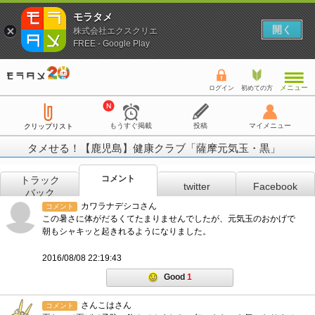
モラタメ
開く
株式会社エクスクリエ
FREE - Google Play
メニュー
ログイン
初めての方
もうすぐ掲載
投稿
マイメニュー
クリップリスト
タメせる！【鹿児島】健康クラブ「薩摩元気玉・黒」
コメント
トラック
twitter
Facebook
バック
カワラナデシコさん
コメント
この暑さに体がだるくてたまりませんでしたが、元気玉のおかげで
朝もシャキッと起きれるようになりました。
2016/08/08 22:19:43
Good
1
さんこはさん
コメント