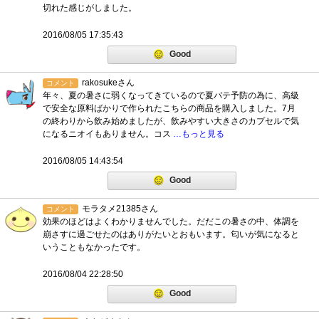
切れた感じがしました。
2016/08/05 17:35:43
Good
rakosukeさん
コメント
年々、夏の暑さに弱くなってきているので夏バテ予防の為に、高級
で安全な原料ばかりで作られたこちらの商品を購入しました。7月
の終わりから飲み始めましたが、飲みやすい大きさのカプセルで気
になるニオイもありません。コス
…もっと見る
2016/08/05 14:43:54
Good
モラタメ21385さん
コメント
効果のほどはよくわかりませんでした。だだこの暑さの中、体調を
崩さすに過ごせたのはありがたいとおもいます。匂いが気になると
いうこともなかったです。
2016/08/04 22:28:50
Good