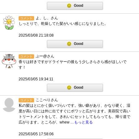
Good
よ、し、さん
コメント
しっとりで、乾燥してた髪がいい感じになりました。
2025/03/08 21:18:08
Good
ぷー@さん
コメント
香りは好きですがドライヤーの後もう少しさらさら感がほしいで
す！
2025/03/05 19:34:11
Good
ここぺりさん
コメント
私の髪はとにかく扱いづらいです。強い癖があり、かなり硬く、湿
度が高い日には外に出てすぐにボワッと広がります。美容院で高い
トリートメントをして、きれいにセットしてもらっても、帰り道で
広がります。ところが、whew
…もっと見る
2025/03/05 17:58:06