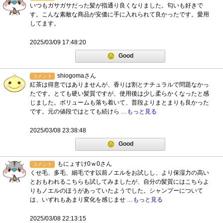
いつもガサガサだった髪が指通り良くなりました。匂いも好きで
す。こんな素敵な商品が安価に手に入れられて良かったです。愛用
してます。
2025/03/09 17:48:20
Good
shiogomaさん
コメント
紅茶は得意ではありませんが、香りは割とナチュラルで問題なかっ
たです。とても硬い髪質ですが、使用後は少し柔らかくなったと感
じました。ボリュームも落ち着いて、普段よりまとまりも良かった
です。元の値段ではとても続けら
…もっと見る
2025/03/08 23:38:48
Good
もにょすけ0ｗ0さん
コメント
くせ毛、多毛、細毛です以前ノエルをお試しし、より保湿力の高い
とおもわれるこちらも試してみましたが、自分の髪質にはこちらよ
りもノエルのほうがあっていたようでした。シャンプーについて
は、いずれもあまり変化を感じませ
…もっと見る
2025/03/08 22:13:15