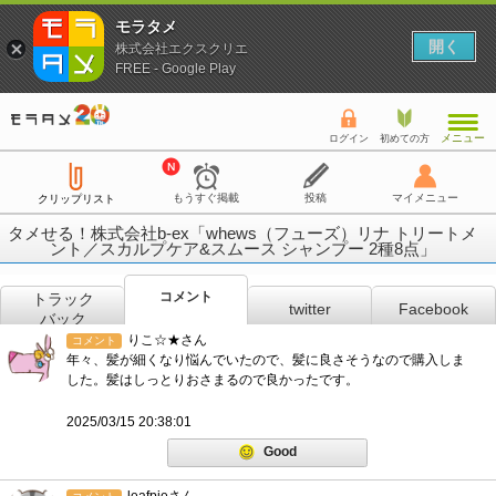
モラタメ
開く
株式会社エクスクリエ
FREE - Google Play
メニュー
ログイン
初めての方
もうすぐ掲載
投稿
マイメニュー
クリップリスト
タメせる！株式会社b-ex「whews（フューズ）リナ トリートメ
ント／スカルプケア&スムース シャンプー 2種8点」
コメント
トラック
twitter
Facebook
バック
りこ☆★さん
コメント
年々、髪が細くなり悩んでいたので、髪に良さそうなので購入しま
した。髪はしっとりおさまるので良かったです。
2025/03/15 20:38:01
Good