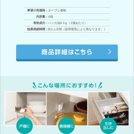
希望小売価格：
オープン価格
内容量：
4個
有効成分：
ハッカ油0.3ｇ（1個あたり）
効果持続時間：
約1ヵ月間（使用環境により異なります。）