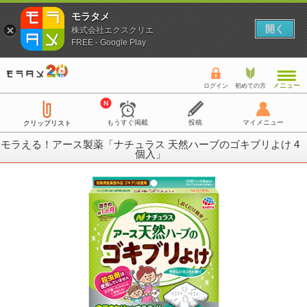
モラタメ
開く
株式会社エクスクリエ
FREE - Google Play
メニュー
ログイン
初めての方
もうすぐ掲載
投稿
マイメニュー
クリップリスト
モラえる！アース製薬「ナチュラス 天然ハーブのゴキブリよけ 4
個入」