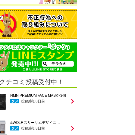
クチコミ投稿受付中！
NMN PREMIUM FACE MASK×3個
タメ
投稿締切
8
日前
&WOLF スリーサムデザイニ…
タメ
投稿締切
8
日前