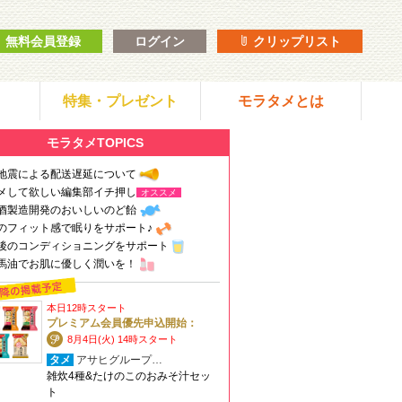
無料会員登録
ログイン
クリップリスト
特集・プレゼント
モラタメとは
モラタメTOPICS
地震による配送遅延について
メして欲しい編集部イチ押し
オススメ
酒製造開発のおいしいのど飴
のフィット感で眠りをサポート♪
後のコンディショニングをサポート
馬油でお肌に優しく潤いを！
本日12時スタート
プレミアム会員優先申込開始：
8月4日(火) 14時スタート
タメ
アサヒグループ…
雑炊4種&たけのこのおみそ汁セッ
ト