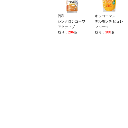
興和
キッコーマン…
シンクロンコーワ
デルモンテ ピュレ
アクティブ…
フルーツ …
残り：
296
個
残り：
300
個