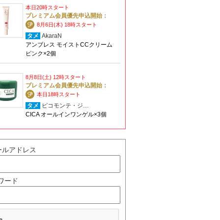
本日20時スタート
プレミアム会員優先申込開始：
8月6日(木) 18時スタート
タメ
AkaraN
アンブレス モイストCCクリーム
ピンク×2個
8月8日(土) 12時スタート
プレミアム会員優先申込開始：
本日18時スタート
タメ
ピコモンテ・ジ…
CICA オールインワンゲル×3個
ールアドレス
ワード