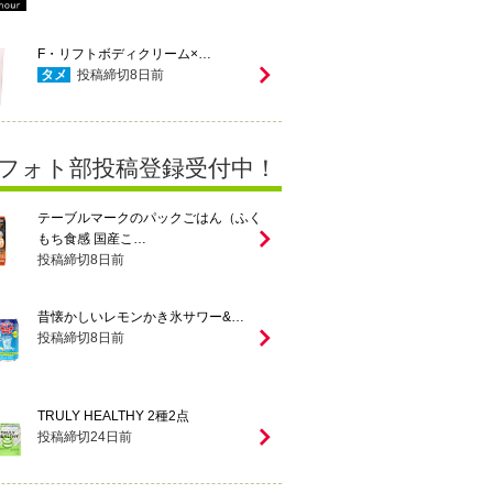
F・リフトボディクリーム×…
タメ
投稿締切
8
日前
フォト部投稿登録受付中！
テーブルマークのパックごはん（ふく
もち食感 国産こ…
投稿締切
8
日前
昔懐かしいレモンかき氷サワー&…
投稿締切
8
日前
TRULY HEALTHY 2種2点
投稿締切
24
日前