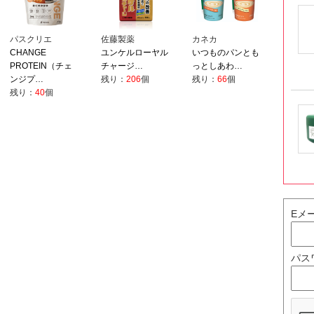
パスクリエ
佐藤製薬
カネカ
CHANGE
ユンケルローヤル
いつものパンとも
PROTEIN（チェ
チャージ…
っとしあわ…
ンジプ…
残り：
206
個
残り：
66
個
残り：
40
個
Eメ
パス