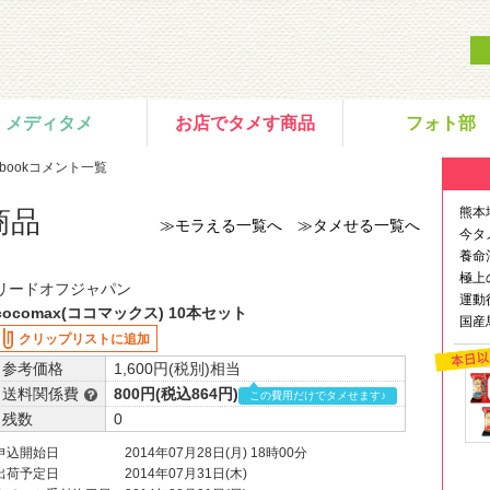
メディタメ
お店でタメす商品
フォト部
ebookコメント一覧
熊本
商品
≫モラえる一覧へ
≫タメせる一覧へ
今タ
養命
極上
リードオフジャパン
運動
cocomax(ココマックス) 10本セット
国産
クリップリストに追加
参考価格
1,600円(税別)相当
送料関係費
800円(税込864円)
この費用だけでタメせます♪
残数
0
申込開始日
2014年07月28日(月) 18時00分
出荷予定日
2014年07月31日(木)