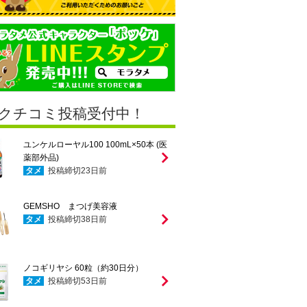
クチコミ投稿受付中！
ユンケルローヤル100 100mL×50本 (医
薬部外品)
タメ
投稿締切
23
日前
GEMSHO まつげ美容液
タメ
投稿締切
38
日前
ノコギリヤシ 60粒（約30日分）
タメ
投稿締切
53
日前