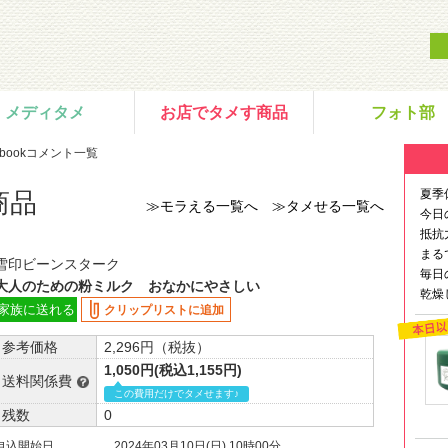
メディタメ
お店でタメす商品
フォト部
ebookコメント一覧
夏季
商品
≫モラえる一覧へ
≫タメせる一覧へ
今日
抵抗
まる
雪印ビーンスターク
毎日
大人のための粉ミルク おなかにやさしい
乾燥
家族に送れる
クリップリストに追加
参考価格
2,296円（税抜）
1,050円(税込1,155円)
送料関係費
この費用だけでタメせます♪
残数
0
申込開始日
2024年03月10日(日) 10時00分