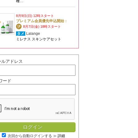
種…
8月9日(日) 12時スタート
プレミアム会員優先申込開始：
8月7日(金) 18時スタート
タメ
Lalange
ミレナス スキンケアセット
ールアドレス
ワード
次回から自動ログインする
≫
詳細