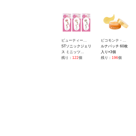
ビューティー…
ピコモンテ・…
STソニックジェリ
ルナパッチ 60枚
ス ミニッツ…
入り×3個
残り：
122
個
残り：
196
個