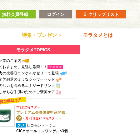
無料会員登録
ログイン
クリップリスト
特集・プレゼント
モラタメとは
モラタメTOPICS
休業のご案内
のおすすめ、見逃し厳禁！！
オススメ
力の改善◎ユンケルがゼリーで登場
で美顔器のようなシャワーヘッド
の活力を高めるエナジードリンク
しがちな手肌のためのご褒美ケア
本日12時スタート
プレミアム会員優先申込開始：
8月7日(金) 18時スタート
タメ
ピコモンテ・ジ…
CICA オールインワンゲル×3個