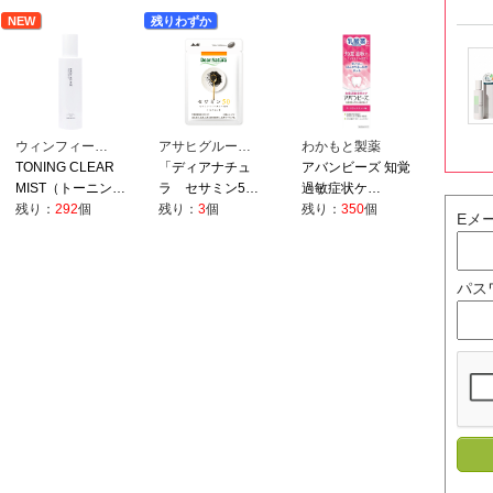
NEW
残りわずか
ウィンフィー…
アサヒグルー…
わかもと製薬
TONING CLEAR
「ディアナチュ
アバンビーズ 知覚
MIST（トーニン…
ラ セサミン5…
過敏症状ケ…
残り：
292
個
残り：
3
個
残り：
350
個
Eメ
パス