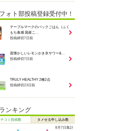
フォト部投稿登録受付中！
テーブルマークのパックごはん（ふく
もち食感 国産こ…
投稿締切
7
日前
昔懐かしいレモンかき氷サワー&…
投稿締切
7
日前
TRULY HEALTHY 2種2点
投稿締切
23
日前
ランキング
クチコミ投稿数
タメせる申し込み数
7月27日 ～ 8月2日