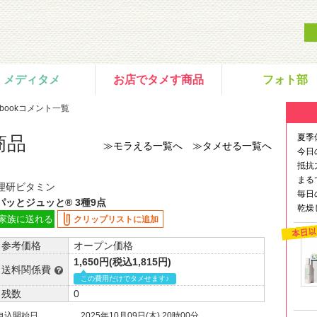
メディタメ
お店でタメす商品
フォト部
ebookコメント一覧
夏季
商品
≫モラえる一覧へ
≫タメせる一覧へ
今日
抵抗
まる
理研ビタミン
毎日
パッとジュッと® 3種9点
乾燥
家族に送れる
クリップリストに追加
参考価格
オープン価格
1,650円(税込1,815円)
送料関係費
この費用だけでタメせます♪
残数
0
申込開始日
2025年10月09日(木) 20時00分