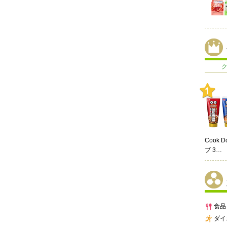
Cook 
ブ 3…
食品
ダイ