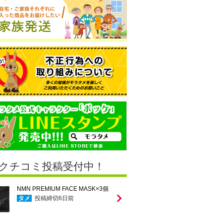
クチコミ投稿受付中！
NMN PREMIUM FACE MASK×3個
タメ
投稿締切
6
日前