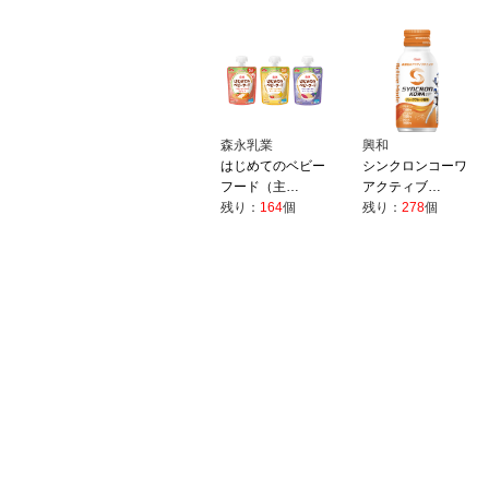
森永乳業
興和
はじめてのベビー
シンクロンコーワ
フード（主…
アクティブ…
残り：
164
個
残り：
278
個