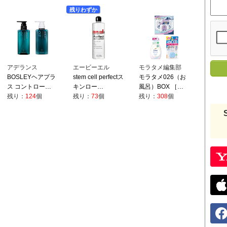
残りわずか
アデランス
エービーエル
モラタメ編集部
BOSLEYヘアプラ
stem cell perfectス
モラタメ026（お
ス コントロー…
キンロー…
風呂）BOX ［…
残り：
124
個
残り：
73
個
残り：
308
個