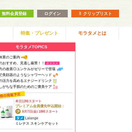
無料会員登録
ログイン
クリップリスト
特集・プレゼント
モラタメとは
モラタメTOPICS
休業のご案内
のおすすめ、見逃し厳禁！！
オススメ
力の改善◎ユンケルがゼリーで登場
で美顔器のようなシャワーヘッド
の活力を高めるエナジードリンク
しがちな手肌のためのご褒美ケア
本日12時スタート
プレミアム会員優先申込開始：
8月7日(金) 18時スタート
タメ
Lalange
ミレナス スキンケアセット