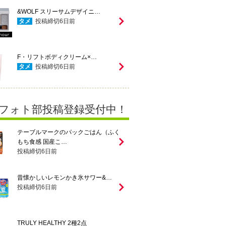
&WOLF スリーサムデザイニ…
タメ
投稿締切
6
日前
F・リフトボディクリーム×…
タメ
投稿締切
6
日前
フォト部投稿登録受付中！
テーブルマークのパックごはん（ふく
もち食感 国産こ…
投稿締切
6
日前
昔懐かしいレモンかき氷サワー&…
投稿締切
6
日前
TRULY HEALTHY 2種2点