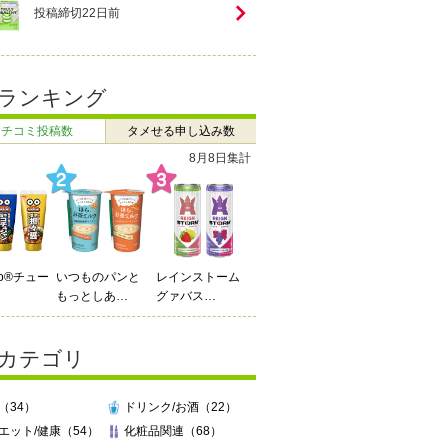
投稿締切
22
日前
ランキング
クチコミ投稿数
タメせる申し込み数
7月27日 ～ 8月2日
Do®チュー
辻利 お濃い抹茶
enn you3種飲み
ラテ（210…
比…
カテゴリ
（34）
ドリンク/お酒（22）
エット/健康（54）
化粧品関連（68）