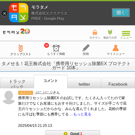
モラタメ
開く
株式会社エクスクリエ
FREE - Google Play
メニュー
ログイン
初めての方
もうすぐ掲載
投稿
マイメニュー
クリップリスト
タメせる！花王株式会社「携帯用リセッシュ除菌EX プロテクト
ガード 10本」
コメント
トラック
twitter
Facebook
バック
ぷにぷにぷさん
コメント
携帯用リセッシュ除菌EX のお試しです。たくさん入ってたので家
族だけでなくお友達にもおすそ分けしました。サイズが手ごろで花
王のリセッシュだからかな、みんな喜んでくれました。花粉の季節
にも汗ばむ季節にも携帯してる
…もっと見る
2025/04/15 21:25:13
Good
1