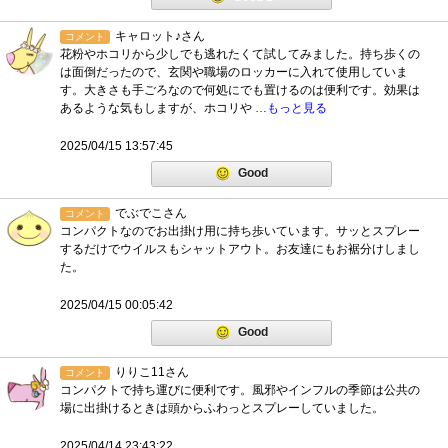
キャロット♪さん
コメント
花粉やホコリから少しでも逃れたくて試してみました。持ち歩くの
は面倒だったので、玄関や職場のロッカーに入れて使用していま
す。大きさも手ごろなので何処にでも置けるのは便利です。効果は
あるような気もしますが、ホコリや
…もっと見る
2025/04/15 13:57:45
Good
でぶでこさん
コメント
コンパクトなのでお出掛け用に持ち歩いています。サッとスプレー
するだけでウイルスもシャットアウト。お友達にもお裾分けしまし
た。
2025/04/15 00:05:42
Good
りりこ11さん
コメント
コンパクトで持ち運びに便利です。風邪やインフルの季節は公共の
場に出掛けるときは頭からふわっとスプレーしていました。
2025/04/14 23:43:22