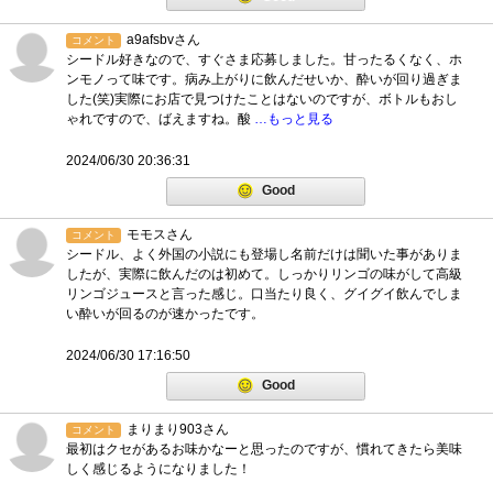
a9afsbvさん
コメント
シードル好きなので、すぐさま応募しました。甘ったるくなく、ホ
ンモノって味です。病み上がりに飲んだせいか、酔いが回り過ぎま
した(笑)実際にお店で見つけたことはないのですが、ボトルもおし
ゃれですので、ばえますね。酸
…もっと見る
2024/06/30 20:36:31
Good
モモスさん
コメント
シードル、よく外国の小説にも登場し名前だけは聞いた事がありま
したが、実際に飲んだのは初めて。しっかりリンゴの味がして高級
リンゴジュースと言った感じ。口当たり良く、グイグイ飲んでしま
い酔いが回るのが速かったです。
2024/06/30 17:16:50
Good
まりまり903さん
コメント
最初はクセがあるお味かなーと思ったのですが、慣れてきたら美味
しく感じるようになりました！