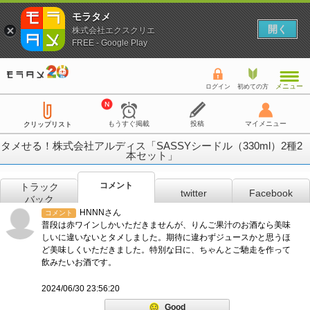
モラタメ
開く
株式会社エクスクリエ
FREE - Google Play
メニュー
ログイン
初めての方
もうすぐ掲載
投稿
マイメニュー
クリップリスト
タメせる！株式会社アルディス「SASSYシードル（330ml）2種2
本セット」
コメント
トラック
twitter
Facebook
バック
HNNNさん
コメント
普段は赤ワインしかいただきませんが、りんご果汁のお酒なら美味
しいに違いないとタメしました。期待に違わずジュースかと思うほ
ど美味しくいただきました。特別な日に、ちゃんとご馳走を作って
飲みたいお酒です。
2024/06/30 23:56:20
Good