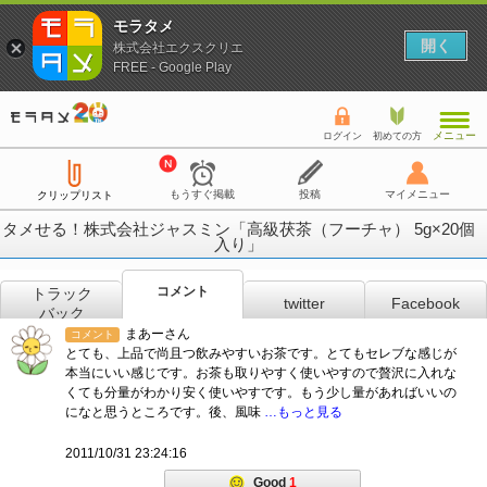
モラタメ
開く
株式会社エクスクリエ
FREE - Google Play
メニュー
ログイン
初めての方
もうすぐ掲載
投稿
マイメニュー
クリップリスト
タメせる！株式会社ジャスミン「高級茯茶（フーチャ） 5g×20個
入り」
コメント
トラック
twitter
Facebook
バック
まあーさん
コメント
とても、上品で尚且つ飲みやすいお茶です。とてもセレブな感じが
本当にいい感じです。お茶も取りやすく使いやすので贅沢に入れな
くても分量がわかり安く使いやすです。もう少し量があればいいの
になと思うところです。後、風味
…もっと見る
2011/10/31 23:24:16
Good
1