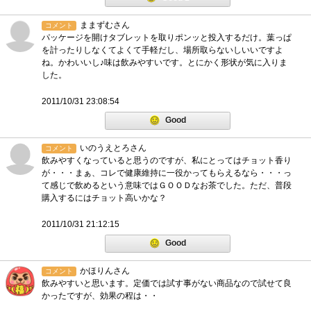
ままずむさん
コメント
パッケージを開けタブレットを取りポンッと投入するだけ。葉っぱ
を計ったりしなくてよくて手軽だし、場所取らないしいいですよ
ね。かわいいし♪味は飲みやすいです。とにかく形状が気に入りま
した。
2011/10/31 23:08:54
Good
いのうえとろさん
コメント
飲みやすくなっていると思うのですが、私にとってはチョット香り
が・・・まぁ、コレで健康維持に一役かってもらえるなら・・・っ
て感じで飲めるという意味ではＧＯＯＤなお茶でした。ただ、普段
購入するにはチョット高いかな？
2011/10/31 21:12:15
Good
かほりんさん
コメント
飲みやすいと思います。定価では試す事がない商品なので試せて良
かったですが、効果の程は・・