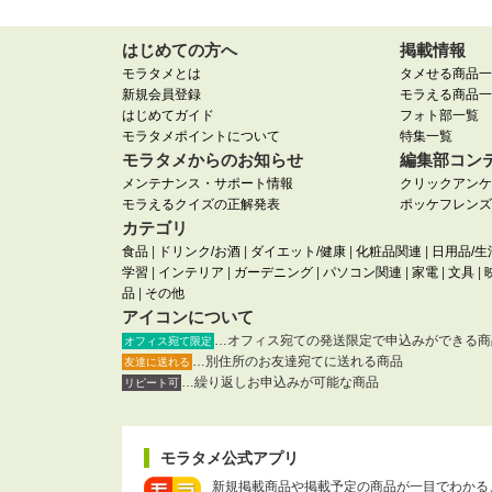
はじめての方へ
掲載情報
モラタメとは
タメせる商品一
新規会員登録
モラえる商品一
はじめてガイド
フォト部一覧
モラタメポイントについて
特集一覧
モラタメからのお知らせ
編集部コン
メンテナンス・サポート情報
クリックアンケ
モラえるクイズの正解発表
ポッケフレンズ
カテゴリ
食品
|
ドリンク/お酒
|
ダイエット/健康
|
化粧品関連
|
日用品/生
学習
|
インテリア
|
ガーデニング
|
パソコン関連
|
家電
|
文具
|
品
|
その他
アイコンについて
…オフィス宛ての発送限定で申込みができる商
オフィス宛て限定
…別住所のお友達宛てに送れる商品
友達に送れる
…繰り返しお申込みが可能な商品
リピート可
モラタメ公式アプリ
新規掲載商品や掲載予定の商品が一目でわかる