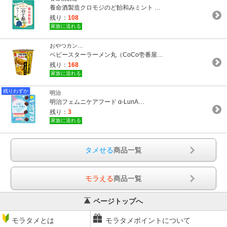
養命酒製造クロモジのど飴和みミント …
残り：
108
家族に送れる
おやつカン…
ベビースターラーメン丸（CoCo壱番屋…
残り：
168
家族に送れる
残りわずか
明治
明治フェムニケアフード α-LunA…
残り：
3
家族に送れる
タメせる
商品一覧
モラえる
商品一覧
ページトップへ
モラタメとは
モラタメポイントについて