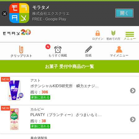
モラタメ
開く
株式会社エクスクリエ
FREE - Google Play
メニュー
ログイン
初めての方
もうすぐ掲載
投稿
マイメニュー
クリップリスト
お菓子 受付中商品の一覧
NEW
アスト
ポテンシャルKIDS研究所 瞬力エナジ…
残り：
306
家族に送れる
NEW
カルビー
PLANTY（プランティー） さつまいもミ…
残り：
38
家族に送れる
養命酒製造