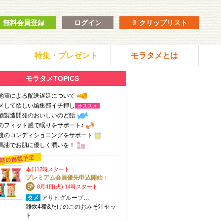
無料会員登録
ログイン
クリップリスト
特集・プレゼント
モラタメとは
モラタメTOPICS
地震による配送遅延について
メして欲しい編集部イチ押し
オススメ
酒製造開発のおいしいのど飴
のフィット感で眠りをサポート♪
後のコンディショニングをサポート
馬油でお肌に優しく潤いを！
本日12時スタート
プレミアム会員優先申込開始：
8月4日(火) 14時スタート
タメ
アサヒグループ…
雑炊4種&たけのこのおみそ汁セッ
ト