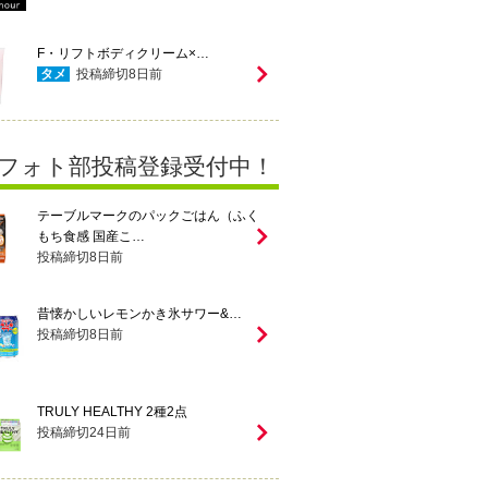
F・リフトボディクリーム×…
タメ
投稿締切
8
日前
フォト部投稿登録受付中！
テーブルマークのパックごはん（ふく
もち食感 国産こ…
投稿締切
8
日前
昔懐かしいレモンかき氷サワー&…
投稿締切
8
日前
TRULY HEALTHY 2種2点
投稿締切
24
日前