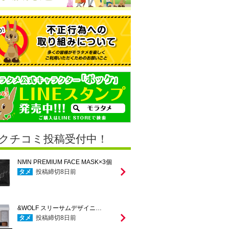
クチコミ投稿受付中！
NMN PREMIUM FACE MASK×3個
タメ
投稿締切
8
日前
&WOLF スリーサムデザイニ…
タメ
投稿締切
8
日前