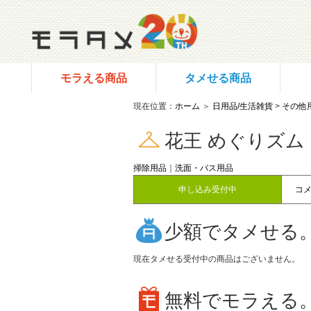
モラえる商品
タメせる商品
現在位置：
ホーム
＞
日用品/生活雑貨
>
その他
花王 めぐりズム
掃除用品
｜
洗面・バス用品
申し込み受付中
コ
少額でタメせる
現在タメせる受付中の商品はございません。
無料でモラえる