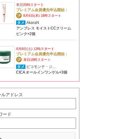
本日20時スタート
プレミアム会員優先申込開始：
8月6日(木) 18時スタート
タメ
AkaraN
アンブレス モイストCCクリーム
ピンク×2個
8月8日(土) 12時スタート
プレミアム会員優先申込開始：
本日18時スタート
タメ
ピコモンテ・ジ…
CICA オールインワンゲル×3個
ールアドレス
ワード