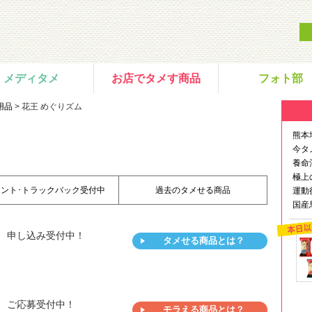
メディタメ
お店でタメす商品
フォト部
用品
> 花王 めぐりズム
熊本
今タ
養命
極上
メント･トラックバック受付中
過去のタメせる商品
運動
国産
。
申し込み受付中！
タメせる商品とは？
。
ご応募受付中！
モラえる商品とは？