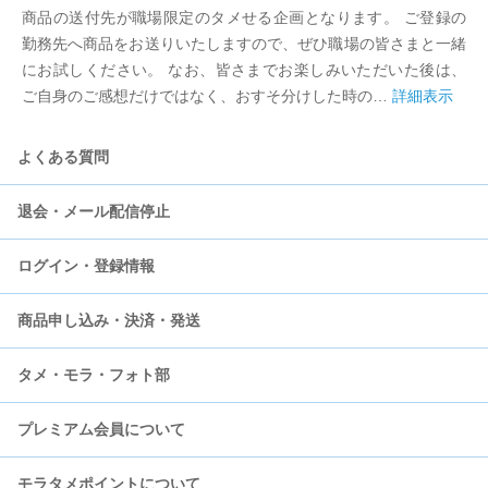
商品の送付先が職場限定のタメせる企画となります。 ご登録の
勤務先へ商品をお送りいたしますので、ぜひ職場の皆さまと一緒
にお試しください。 なお、皆さまでお楽しみいただいた後は、
ご自身のご感想だけではなく、おすそ分けした時の…
詳細表示
よくある質問
退会・メール配信停止
ログイン・登録情報
モラタメについて
商品申し込み・決済・発送
会員登録
登録情報の更新
タメ・モラ・フォト部
会員退会
ログイン・パスワード
決済
プレミアム会員について
お知らせメール
商品発送
タメせる商品
モラタメポイントについて
SMS認証
モラえる商品
プレミアム会員への登録・解除について