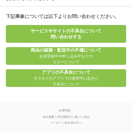
フォト部
プレミアム会員の特典について
無償ポイントについて
下記事象については以下よりお問い合わせください。
モラタメクーポン
月額費用の決済について
有償ポイントについて
サービスやサイトの不具合について
問い合わせする
オフィスタメ
ポイント交換申請について
商品の破損・配送中の不備について
会員登録中や申し込み中などの
お店でミツける
エラーについて
アプリの不具合について
その他キャンペーンについて
モラタメのアプリでの操作中に起きた
不具合について
クチコミ投稿について
企業情報：
会社概要
特定商取引に基づく表記
メーカーご担当者の方へ