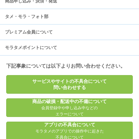
商品申し込み・決済・発送
会員登録
登録情報の更新
タメ・モラ・フォト部
会員退会
ログイン・パスワード
決済
プレミアム会員について
お知らせメール
商品発送
タメせる商品
モラタメポイントについて
SMS認証
モラえる商品
プレミアム会員への登録・解除について
フォト部
プレミアム会員の特典について
無償ポイントについて
下記事象については以下よりお問い合わせください。
モラタメクーポン
月額費用の決済について
有償ポイントについて
サービスやサイトの不具合について
問い合わせする
オフィスタメ
ポイント交換申請について
商品の破損・配送中の不備について
会員登録中や申し込み中などの
お店でミツける
エラーについて
アプリの不具合について
その他キャンペーンについて
モラタメのアプリでの操作中に起きた
不具合について