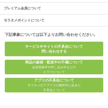
プレミアム会員について
お知らせメール
商品発送
タメせる商品
モラタメポイントについて
SMS認証
モラえる商品
プレミアム会員への登録・解除について
フォト部
プレミアム会員の特典について
無償ポイントについて
下記事象については以下よりお問い合わせください。
モラタメクーポン
月額費用の決済について
有償ポイントについて
サービスやサイトの不具合について
問い合わせする
オフィスタメ
ポイント交換申請について
商品の破損・配送中の不備について
会員登録中や申し込み中などの
お店でミツける
エラーについて
アプリの不具合について
その他キャンペーンについて
モラタメのアプリでの操作中に起きた
不具合について
クチコミ投稿について