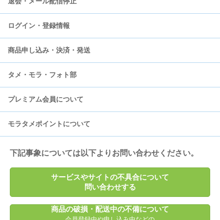
退会・メール配信停止
ログイン・登録情報
モラタメについて
商品申し込み・決済・発送
会員登録
登録情報の更新
タメ・モラ・フォト部
会員退会
ログイン・パスワード
決済
プレミアム会員について
お知らせメール
商品発送
タメせる商品
モラタメポイントについて
SMS認証
モラえる商品
プレミアム会員への登録・解除について
フォト部
プレミアム会員の特典について
無償ポイントについて
下記事象については以下よりお問い合わせください。
モラタメクーポン
月額費用の決済について
有償ポイントについて
サービスやサイトの不具合について
問い合わせする
オフィスタメ
ポイント交換申請について
商品の破損・配送中の不備について
会員登録中や申し込み中などの