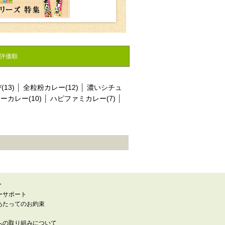
評価順
13)
│
全粒粉カレー(12)
│
濃いシチュ
カレー(10)
│
ハピファミカレー(7)
│
ト
ーサポート
あたってのお約束
への取り組みについて