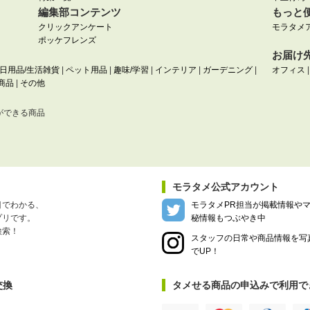
編集部コンテンツ
もっと
クリックアンケート
モラタメ
ポッケフレンズ
お届け
日用品/生活雑貨
|
ペット用品
|
趣味/学習
|
インテリア
|
ガーデニング
|
オフィス
商品
|
その他
ができる商品
モラタメ公式アカウント
目でわかる、
モラタメPR担当が掲載情報や
プリです。
秘情報もつぶやき中
検索！
スタッフの日常や商品情報を写
でUP！
交換
タメせる商品の申込みで利用で