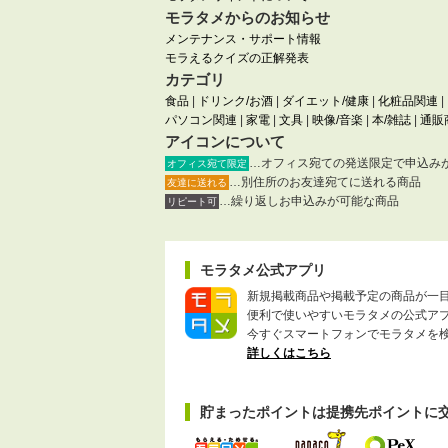
モラタメからのお知らせ
メンテナンス・サポート情報
モラえるクイズの正解発表
カテゴリ
食品
|
ドリンク/お酒
|
ダイエット/健康
|
化粧品関連
|
パソコン関連
|
家電
|
文具
|
映像/音楽
|
本/雑誌
|
通販
アイコンについて
…オフィス宛ての発送限定で申込み
オフィス宛て限定
…別住所のお友達宛てに送れる商品
友達に送れる
…繰り返しお申込みが可能な商品
リピート可
モラタメ公式アプリ
新規掲載商品や掲載予定の商品が一
便利で使いやすいモラタメの公式ア
今すぐスマートフォンでモラタメを
詳しくはこちら
貯まったポイントは提携先ポイントに