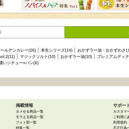
順
ールデンカレー(26)
│
本生シリーズ(14)
│
おかずラー油・おかずわさび(
.2(11)
│
マジックソルト(10)
│
おかずラー油(10)
│
プレミアムディナー
濃いシチュー×パン(6)
掲載情報
サポー
タメせる商品一覧
カスタマ
モラえる商品一覧
ご利用に
フォト部一覧
利用規約
特集一覧
不正行為