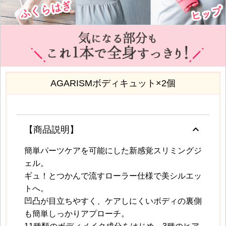
AGARISMボディキュット×2個
keyboard_arrow_up
【商品説明】
簡単パーツケアを可能にした新感覚スリミングジ
ェル。
ギュ！とつかんで流すローラー仕様で美シルエッ
トへ。
凹凸が目立ちやすく、ケアしにくいボディの裏側
も簡単しっかりアプローチ。