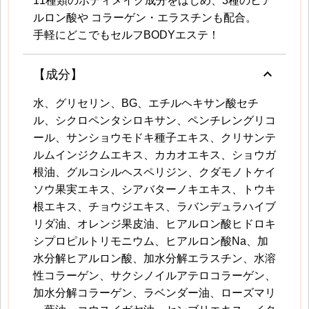
11種類のボディメイク成分をはじめ、3種のヒア
ルロン酸や コラーゲン・エラスチンも配合。
手軽にどこでもセルフBODYエステ！
keyboard_arrow_up
【成分】
水、グリセリン、BG、エチルヘキサン酸セチ
ル、シクロペンタシロキサン、ペンチレングリコ
ール、サンショウモドキ種子エキス、クリサンテ
ルムインジクムエキス、カカオエキス、ショウガ
根油、グルコシルヘスペリジン、クダモノトケイ
ソウ果実エキス、シアバターノキエキス、トウキ
根エキス、チョウジエキス、ラバンデュラハイブ
リダ油、オレンジ果皮油、ヒアルロン酸ヒドロキ
シプロピルトリモニウム、ヒアルロン酸Na、加
水分解ヒアルロン酸、加水分解エラスチン、水溶
性コラーゲン、サクシノイルアテロコラーゲン、
加水分解コラーゲン、ラベンダー油、ローズマリ