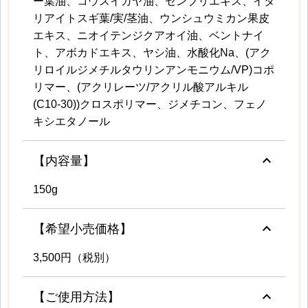
ー葉油、コウスイガヤ油、センブリエキス、イタ
リアイトスギ葉/実/茎油、ウンシュウミカン果皮
エキス、ニオイテンジクアオイ油、ベントナイ
ト、アボカドエキス、ヤシ油、水酸化Na、(アク
リロイルジメチルタウリンアンモニウム/VP)コポ
リマー、(アクリレーツ/アクリル酸アルキル
(C10-30))クロスポリマー、ジメチコン、フェノ
キシエタノール
keyboard_arrow_up
【内容量】
150g
keyboard_arrow_up
【希望小売価格】
3,500円（税別）
keyboard_arrow_up
【ご使用方法】