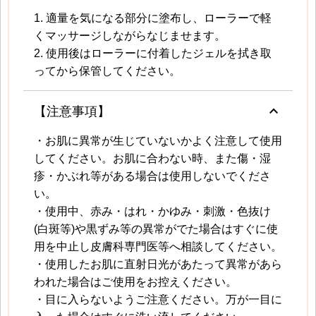
1. 適量を気になる部分に塗布し、ローラーで軽
くマッサージしながらなじませます。
2. 使用後はローラーに付着したジェルを拭き取
ってから保管してください。
keyboard_arrow_up
【注意事項】
・お肌に異常が生じていないかよく注意して使用
してください。お肌に合わない時、また傷・湿
疹・かぶれ等がある場合は使用しないでくださ
い。
・使用中、赤み・はれ・かゆみ・刺激・色抜け
(白斑等)や黒ずみ等の異常がでた場合はすぐに使
用を中止し皮膚科専門医等へ相談してください。
・使用したお肌に直射日光があたって異常があら
われた場合はご使用をお控えください。
・目に入らないようご注意ください。万が一目に