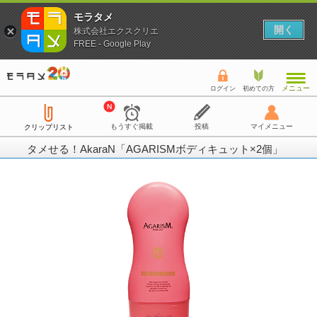
モラタメ
開く
株式会社エクスクリエ
FREE - Google Play
メニュー
ログイン
初めての方
もうすぐ掲載
投稿
マイメニュー
クリップリスト
タメせる！AkaraN「AGARISMボディキュット×2個」