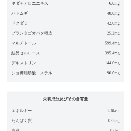
キダチアロエエキス
6.0mg
ハトムギ
48.0mg
ドクダミ
42.0mg
プランタゴオバタ種皮
25.2mg
マルチトール
599.4mg
結晶セルロース
395.4mg
デキストリン
144.0mg
ショ糖脂肪酸エステル
90.0mg
栄養成分及びその含有量
エネルギー
4.6kcal
たんぱく質
0.023g
脂質
0.09g