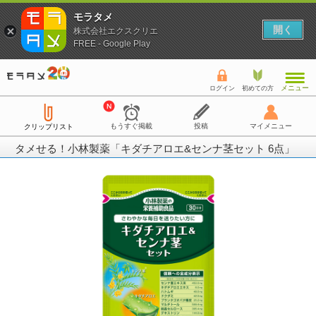
モラタメ
開く
株式会社エクスクリエ
FREE - Google Play
メニュー
ログイン
初めての方
もうすぐ掲載
投稿
マイメニュー
クリップリスト
タメせる！小林製薬「キダチアロエ&センナ茎セット 6点」