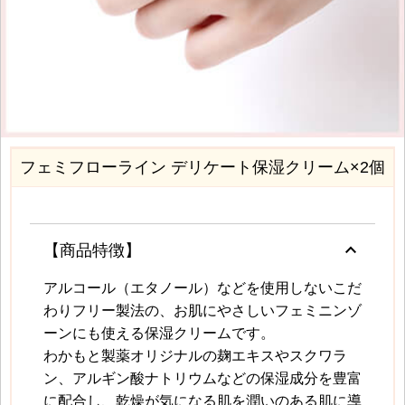
フェミフローライン デリケート保湿クリーム×2個
keyboard_arrow_up
【商品特徴】
アルコール（エタノール）などを使用しないこだ
わりフリー製法の、お肌にやさしいフェミニンゾ
ーンにも使える保湿クリームです。
わかもと製薬オリジナルの麹エキスやスクワラ
ン、アルギン酸ナトリウムなどの保湿成分を豊富
に配合し、乾燥が気になる肌を潤いのある肌に導