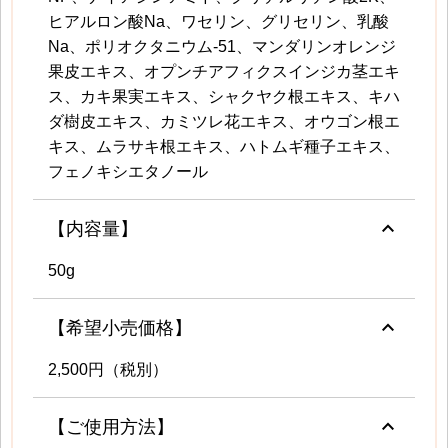
ヒアルロン酸Na、ワセリン、グリセリン、乳酸
Na、ポリオクタニウム-51、マンダリンオレンジ
果皮エキス、オプンチアフィクスインジカ茎エキ
ス、カキ果実エキス、シャクヤク根エキス、キハ
ダ樹皮エキス、カミツレ花エキス、オウゴン根エ
キス、ムラサキ根エキス、ハトムギ種子エキス、
フェノキシエタノール
keyboard_arrow_up
【内容量】
50g
keyboard_arrow_up
【希望小売価格】
2,500円（税別）
keyboard_arrow_up
【ご使用方法】