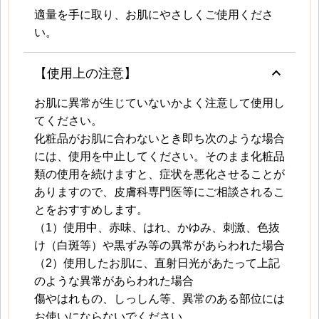
適量を手に取り、お肌にやさしくご使用くださ
い。
keyboard_arrow_up
【使用上の注意】
お肌に異常が生じていないかよく注意して使用し
てください。
化粧品がお肌に合わないとき即ち次のような場合
には、使用を中止してください。そのまま化粧品
類の使用を続けますと、症状を悪化させることが
ありますので、皮膚科専門医等にご相談されるこ
とをおすすめします。
（1）使用中、赤味、はれ、かゆみ、刺激、色抜
け（白斑等）や黒ずみ等の異常があらわれた場合
（2）使用したお肌に、直射日光があたって上記
のような異常があらわれた場合
傷やはれもの、しっしん等、異常のある部位には
お使いにならないでください。