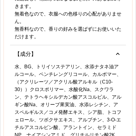
きます。
無着色なので、衣服への色移りの心配がありませ
ん。
無香料なので、香りの好みを選ばずにお使いいた
だけます。
keyboard_arrow_up
【成分】
水、BG、トリイソステアリン、水添ナタネ油ア
ルコール、ペンチレングリコール、カルボマー、
（アクリレーツ／アクリル酸アルキル（C10-
30））クロスポリマー、水酸化Na、スクワラ
ン、テトラヘキシルデカン酸アスコルビル、アル
ギン酸Na、オリーブ果実油、水添レシチン、ア
スペルギルス／コメ発酵エキス、シア脂、トコフ
ェロール、ツボクサエキス、アルブチン、3-O-エ
チルアスコルビン酸、アラントイン、セラミド
NP、ナイアシンアミド、グリチルリチン酸2K、