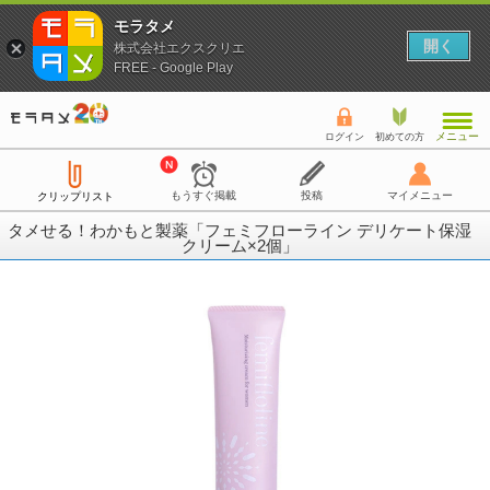
モラタメ
開く
株式会社エクスクリエ
FREE - Google Play
メニュー
ログイン
初めての方
もうすぐ掲載
投稿
マイメニュー
クリップリスト
タメせる！わかもと製薬「フェミフローライン デリケート保湿
クリーム×2個」