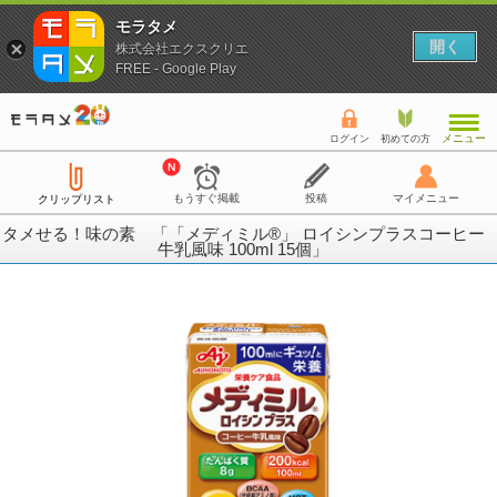
モラタメ
開く
株式会社エクスクリエ
FREE - Google Play
メニュー
ログイン
初めての方
もうすぐ掲載
投稿
マイメニュー
クリップリスト
タメせる！味の素 「「メディミル®」 ロイシンプラスコーヒー
牛乳風味 100ml 15個」