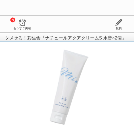
もうすぐ掲載
投稿
タメせる！彩生舎「ナチュールアクアクリームS 水音×2個」