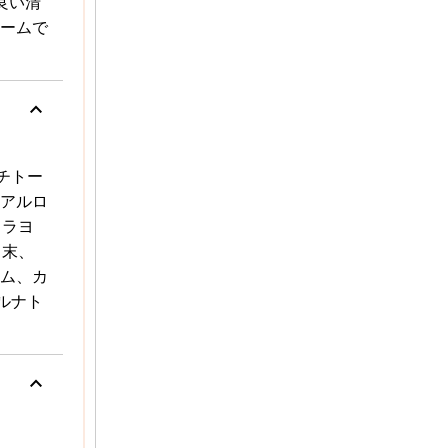
良い清
ームで
keyboard_arrow_up
チトー
アルロ
ワラヨ
出末、
ム、カ
ルナト
keyboard_arrow_up