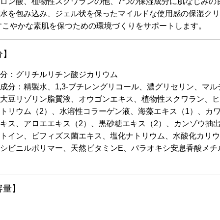
ロン酸、植物性スクワランの他、7つの保湿成分に肌なじみの
水を包み込み、ジェル状を保ったマイルドな使用感の保湿クリ
すこやかな素肌を保つための環境づくりをサポートします。
分】
分：グリチルリチン酸ジカリウム
成分：精製水、1,3-ブチレングリコール、濃グリセリン、マル
大豆リゾリン脂質液、オウゴンエキス、植物性スクワラン、ヒ
トリウム（2）、水溶性コラーゲン液、海藻エキス（1）、カ
キス、アロエエキス（2）、黒砂糖エキス（2）、カンゾウ抽
トイン、ビフィズス菌エキス、塩化ナトリウム、水酸化カリウ
シビニルポリマー、天然ビタミンE、パラオキシ安息香酸メチ
容量】