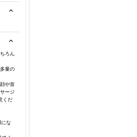
keyboard_arrow_up
keyboard_arrow_up
ちろん
多量の
顔や首
サージ
意くだ
用にな