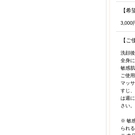
【希
3,00
【ご
洗顔後
全身に
敏感肌
ご使用
マッサ
すじ、
は週に
さい。
※ 敏
られる