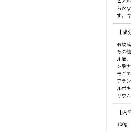
ヒアル
らかな
す。 
【成
有効成
その他
ル液、
ン酸ナ
モギエ
アラン
ルボキ
リウム
【内
100g