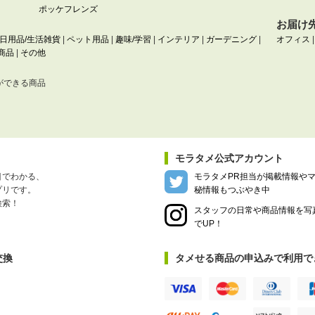
ポッケフレンズ
お届け
日用品/生活雑貨
|
ペット用品
|
趣味/学習
|
インテリア
|
ガーデニング
|
オフィス
商品
|
その他
ができる商品
モラタメ公式アカウント
目でわかる、
モラタメPR担当が掲載情報や
プリです。
秘情報もつぶやき中
検索！
スタッフの日常や商品情報を写
でUP！
交換
タメせる商品の申込みで利用で