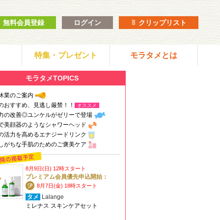
無料会員登録
ログイン
クリップリスト
特集・プレゼント
モラタメとは
モラタメTOPICS
休業のご案内
のおすすめ、見逃し厳禁！！
オススメ
力の改善◎ユンケルがゼリーで登場
で美顔器のようなシャワーヘッド
の活力を高めるエナジードリンク
しがちな手肌のためのご褒美ケア
8月9日(日) 12時スタート
プレミアム会員優先申込開始：
8月7日(金) 18時スタート
タメ
Lalange
ミレナス スキンケアセット