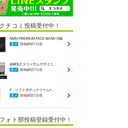
クチコミ投稿受付中！
NMN PREMIUM FACE MASK×3個
タメ
投稿締切
7
日前
&WOLF スリーサムデザイニ…
タメ
投稿締切
7
日前
F・リフトボディクリーム×…
タメ
投稿締切
7
日前
フォト部投稿登録受付中！