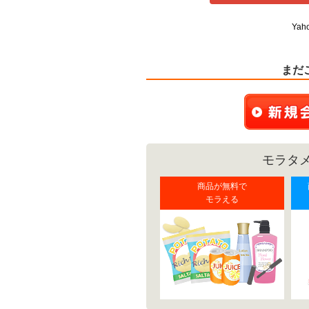
Yah
まだ
モラタメ
商品が無料で
モラえる