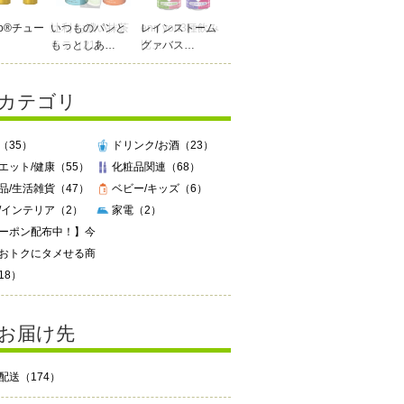
Do®チュー
辻利 お濃い抹茶
enn you3種飲み
ラテ（210…
比…
カテゴリ
（35）
ドリンク/お酒（23）
エット/健康（55）
化粧品関連（68）
品/生活雑貨（47）
ベビー/キッズ（6）
/インテリア（2）
家電（2）
ーポン配布中！】今
おトクにタメせる商
18）
お届け先
配送（174）