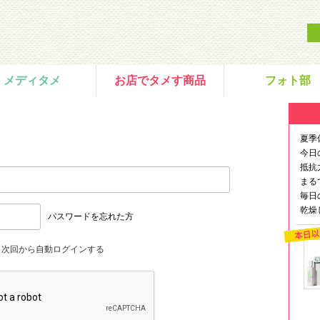
メディタメ
お店でタメす商品
フォト部
夏季
今日
抵抗
まる
毎日
乾燥
パスワードを忘れた方
次回から自動ログインする