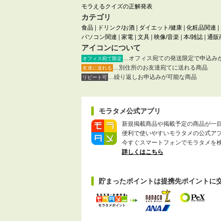
モラえるクイズの正解発表
カテゴリ
食品
|
ドリンク/お酒
|
ダイエット/健康
|
化粧品関連
|
パソコン関連
|
家電
|
文具
|
映像/音楽
|
本/雑誌
|
通販
アイコンについて
…オフィス宛ての発送限定で申込み
オフィス宛て限定
…別住所のお友達宛てに送れる商品
友達に送れる
…繰り返しお申込みが可能な商品
リピート可
モラタメ公式アプリ
新規掲載商品や掲載予定の商品が一
便利で使いやすいモラタメの公式ア
今すぐスマートフォンでモラタメを
詳しくはこちら
貯まったポイントは提携先ポイントに