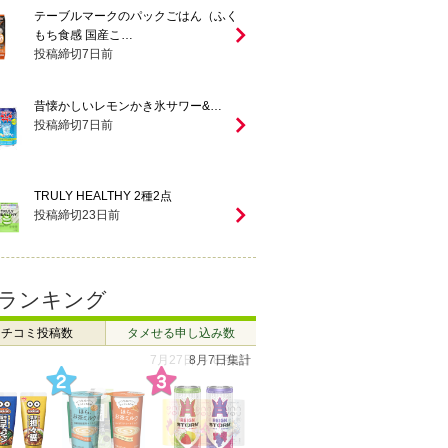
テーブルマークのパックごはん（ふく
もち食感 国産こ…
投稿締切
7
日前
昔懐かしいレモンかき氷サワー&…
投稿締切
7
日前
TRULY HEALTHY 2種2点
投稿締切
23
日前
ランキング
クチコミ投稿数
タメせる申し込み数
7月27日 ～ 8月2日