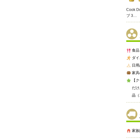
Cook 
ブ 3…
食品
ダイ
日用
家具
【ク
だけ
品（
家族