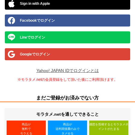
Sign in with Apple
Facebookでログイン
Lineでログイン
Googleでログイン
Yahoo! JAPAN IDでログインとは
※モラタメ.netの会員登録をして頂いた後にご利用頂けます。
まだご登録がお済みでない方
モラタメ.netを通してできること
商品が
商品が
感想を投稿するとモラタメポ
無料で
送料関係費のみで
イントがたまる
モラえる
タメせる