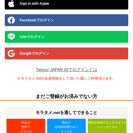
Sign in with Apple
Facebookでログイン
Lineでログイン
Googleでログイン
Yahoo! JAPAN IDでログインとは
※モラタメ.netの会員登録をして頂いた後にご利用頂けます。
まだご登録がお済みでない方
モラタメ.netを通してできること
商品が
商品が
感想を投稿するとモラタメポ
無料で
送料関係費のみで
イントがたまる
モラえる
タメせる