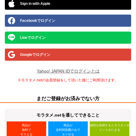
Sign in with Apple
Facebookでログイン
Lineでログイン
Googleでログイン
Yahoo! JAPAN IDでログインとは
※モラタメ.netの会員登録をして頂いた後にご利用頂けます。
まだご登録がお済みでない方
モラタメ.netを通してできること
商品が
商品が
感想を投稿するとモラタメポ
無料で
送料関係費のみで
イントがたまる
モラえる
タメせる